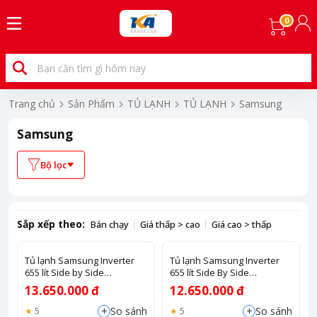
0
Trang chủ
Sản Phẩm
TỦ LẠNH
TỦ LẠNH
Samsung
Samsung
Bộ lọc
Sắp xếp theo:
Bán chạy
Giá thấp > cao
Giá cao > thấp
Tủ lạnh Samsung Inverter
Tủ lạnh Samsung Inverter
655 lít Side by Side
655 lít Side By Side
RS62R5001B4/SV
RS62R5001M9/SV
13.650.000 đ
12.650.000 đ
+
+
So sánh
So sánh
5
5