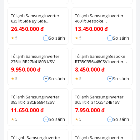
Tủ lạnh Samsung Inverter
Tủ lạnh Samsung Inverter
635 lít Side By Side
460 lít Bespoke
RS64R53012C/SV
RT47CB66868ASV
26.450.000 đ
13.450.000 đ
+
+
So sánh
So sánh
5
5
Tủ lạnh Samsung Inverter
Tủ lạnh Samsung Bespoke
276 lít RB27N4180B1/SV
RT35CB56448CSV Inverter
348L
9.950.000 đ
8.450.000 đ
+
+
So sánh
So sánh
5
5
Tủ lạnh Samsung Inverter
Tủ lạnh Samsung Inverter
385 lít RT38CB668412SV
305 lít RT31CG5424B1SV
11.650.000 đ
7.950.000 đ
+
+
So sánh
So sánh
5
5
Tủ Lạnh Samsung Inverter
Tủ lạnh Samsung Inverter