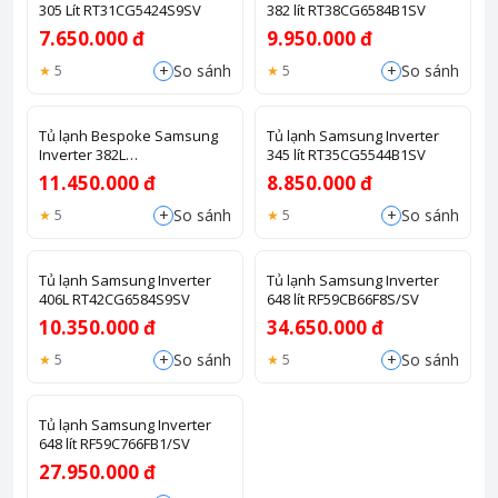
305 Lít RT31CG5424S9SV
382 lít RT38CG6584B1SV
7.650.000 đ
9.950.000 đ
+
+
So sánh
So sánh
5
5
Tủ lạnh Bespoke Samsung
Tủ lạnh Samsung Inverter
Inverter 382L
345 lít RT35CG5544B1SV
RT38CB6784C3SV
11.450.000 đ
8.850.000 đ
+
+
So sánh
So sánh
5
5
Tủ lạnh Samsung Inverter
Tủ lạnh Samsung Inverter
406L RT42CG6584S9SV
648 lít RF59CB66F8S/SV
10.350.000 đ
34.650.000 đ
+
+
So sánh
So sánh
5
5
Tủ lạnh Samsung Inverter
648 lít RF59C766FB1/SV
27.950.000 đ