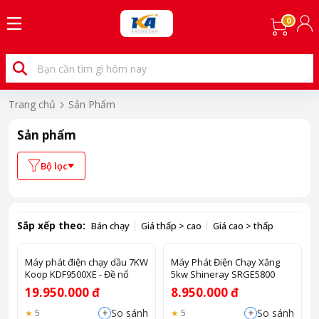
0
Trang chủ
Sản Phẩm
Sản phẩm
Bộ lọc
Sắp xếp theo:
Bán chạy
Giá thấp > cao
Giá cao > thấp
Máy phát điện chạy dầu 7KW
Máy Phát Điện Chạy Xăng
Koop KDF9500XE - Đề nổ
5kw Shineray SRGE5800
19.950.000 đ
8.950.000 đ
+
+
So sánh
So sánh
5
5