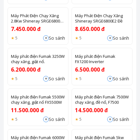
Máy Phát Điện Chạy Xăng
Máy Phát Điện Chạy Xăng
2.8Kw Shineray SRGE6800
Shineray SRGE6800E2 Đề
Không Đề
7.450.000 đ
8.650.000 đ
+
+
So sánh
So sánh
5
5
Máy phát điện Fumak 3250W
Máy phát điện Fumak
chạy xăng, giật nổ.
FX1200 Inverter
6.200.000 đ
6.500.000 đ
+
+
So sánh
So sánh
5
5
Máy phát điện Fumak 5500W
Máy phát điện Fumak 7500W
chạy xăng, giật nổ FX5500W
chạy xăng, đề nổ, F7500
11.500.000 đ
14.500.000 đ
+
+
So sánh
So sánh
5
5
Máy phát điện Fumak 6000W
Máy phát điện Fumak 5kw