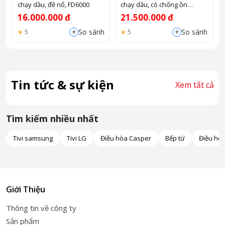
chạy dầu, đề nổ, FD6000
chạy dầu, có chống ồn
FD5000
16.000.000 đ
21.500.000 đ
+
+
So sánh
So sánh
5
5
Tin tức & sự kiện
Xem tất cả
Tìm kiếm nhiều nhất
Tivi samsung
Tivi LG
Điều hòa Casper
Bếp từ
Điều hò
Giới Thiệu
Thông tin về công ty
Sản phẩm