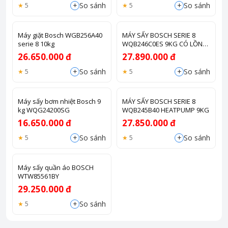
+
+
So sánh
So sánh
5
5
Máy giặt Bosch WGB256A40
MÁY SẤY BOSCH SERIE 8
serie 8 10kg
WQB246C0ES 9KG CÓ LỒNG
SẤY GIÀY
26.650.000 đ
27.890.000 đ
+
+
So sánh
So sánh
5
5
Máy sấy bơm nhiệt Bosch 9
MÁY SẤY BOSCH SERIE 8
kg WQG24200SG
WQB245B40 HEATPUMP 9KG
16.650.000 đ
27.850.000 đ
+
+
So sánh
So sánh
5
5
Máy sấy quần áo BOSCH
WTW85561BY
29.250.000 đ
+
So sánh
5