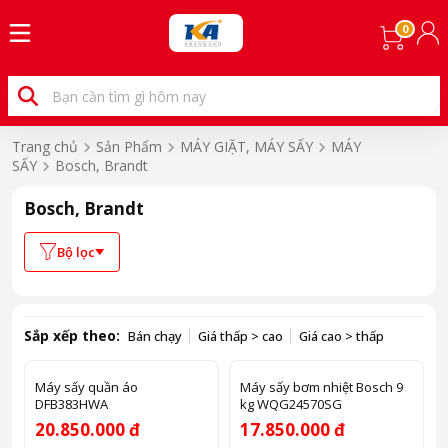
0
Trang chủ
Sản Phẩm
MÁY GIẶT, MÁY SẤY
MÁY
SẤY
Bosch, Brandt
Bosch, Brandt
Bộ lọc
Sắp xếp theo:
Bán chạy
Giá thấp > cao
Giá cao > thấp
Máy sấy quần áo
Máy sấy bơm nhiệt Bosch 9
DFB383HWA
kg WQG24570SG
20.850.000 đ
17.850.000 đ