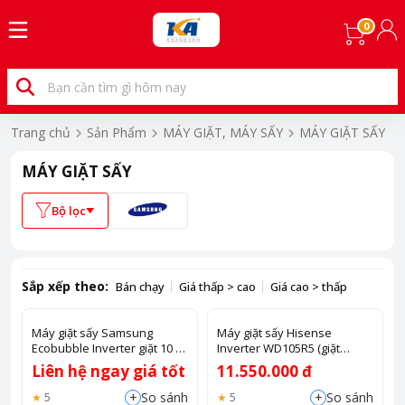
0
Trang chủ
Sản Phẩm
MÁY GIẶT, MÁY SẤY
MÁY GIẶT SẤY
MÁY GIẶT SẤY
Bộ lọc
Sắp xếp theo:
Bán chạy
Giá thấp > cao
Giá cao > thấp
Máy giặt sấy Samsung
Máy giặt sấy Hisense
Ecobubble Inverter giặt 10 kg
Inverter WD105R5 (giặt
- sấy 6 kg
10.5kg, sấy 7kg)
Liên hệ ngay giá tốt
11.550.000 đ
WD10HG4U04BBSV
+
+
So sánh
So sánh
5
5