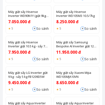
Máy giặt sấy Hisense
Máy giặt sấy Hisense
Inverter WD90N1Y (giặt 9kg,
Inverter WD105M3 10.5/7kg
sấy 6kg)
7.050.000 đ
8.250.000 đ
+
+
So sánh
So sánh
5
5
Máy giặt sấy Hisense
Máy giặt sấy Samsung
Inverter giặt 10.5 kg - sấy 7
Bespoke AI Inverter giặt 12
kg WDQA1043BT
kg - sấy 8 kg
7.950.000 đ
11.950.000 đ
WD12BB944DGHSV
+
+
So sánh
So sánh
5
5
Máy giặt sấy LG Inverter giặt
Máy giặt sấy Xiaomi Mijia
9 kg - sấy 5 kg FB1209D5W
WD105MJA10VN
9.450.000 đ
8.650.000 đ
+
+
So sánh
So sánh
5
5
Máy giặt sấy Aqua Inverter
Máy giặt sấy Aqua Inverter