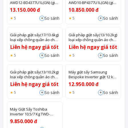
AWD12-BD4377U1L(GN) (giặt
AWD10-BP4377U1L(GN) (giặt
12kg, sấy 7kg)
10kg, sấy 6kg)
13.150.000 đ
10.850.000 đ
+
+
So sánh
So sánh
5
5
Giải pháp giặt sấy(17/13.6kg)
Giải pháp giặt sấy(13/10.2kg)
loại xếp chồng quần áo cho
loại xếp chồng quần áo cho
tiệm giặt coin type màu bạc
tiệm giặt coin type màu bạc
Liên hệ ngay giá tốt
Liên hệ ngay giá tốt
sấy bằng gas
sấy bằng gas
+
+
So sánh
So sánh
5
5
Giải pháp giặt sấy(13/10.2kg)
Máy giặt sấy Samsung
loại xếp chồng quần áo cho
Bespoke Inverter giặt 12 kg -
tiệm giặt coin type màu bạc
sấy 7 kg WD12DB7B85GBSV
Liên hệ ngay giá tốt
12.950.000 đ
sấy bằng điện
+
+
So sánh
So sánh
5
5
Máy Giặt Sấy Toshiba
Inverter 10.5/7 Kg TWD-
T21BU115UWV(MG)
9.850.000 đ