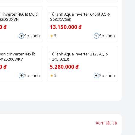
 Inverter 466 lít Multi
Tủ lạnh Aqua Inverter 646 lít AQR-
522DSDXVN
S682XA(GB)
0 đ
13.150.000 đ
+
+
So sánh
So sánh
5
nic Inverter 445 lít
Tủ lạnh Aqua Inverter 212L AQR-
NR-XZ520CWKV
T245FA(LB)
0 đ
5.280.000 đ
+
+
So sánh
So sánh
5
Xem tất cả