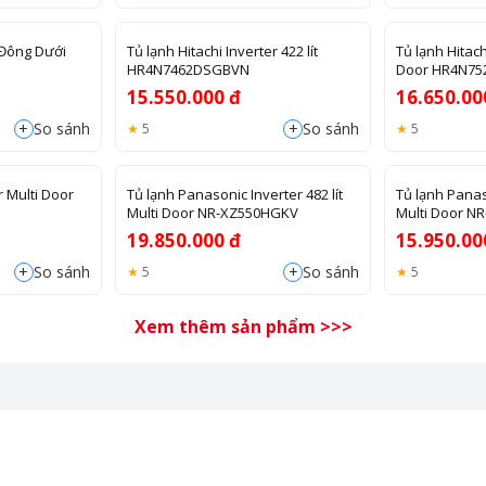
 Đông Dưới
Tủ lạnh Hitachi Inverter 422 lít
Tủ lạnh Hitachi
HR4N7462DSGBVN
Door HR4N7
15.550.000 đ
16.650.00
+
+
So sánh
So sánh
5
5
r Multi Door
Tủ lạnh Panasonic Inverter 482 lít
Tủ lạnh Panaso
Multi Door NR-XZ550HGKV
Multi Door 
19.850.000 đ
15.950.00
+
+
So sánh
So sánh
5
5
Xem thêm sản phẩm >>>