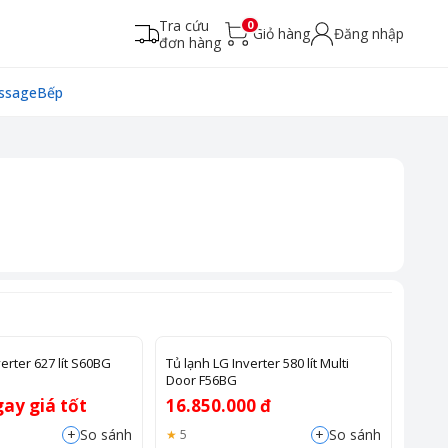
Tra cứu
0
Giỏ hàng
Đăng nhập
đơn hàng
ssage
Bếp
erter 627 lít S60BG
Tủ lạnh LG Inverter 580 lít Multi
Door F56BG
gay giá tốt
16.850.000 đ
+
+
So sánh
So sánh
5