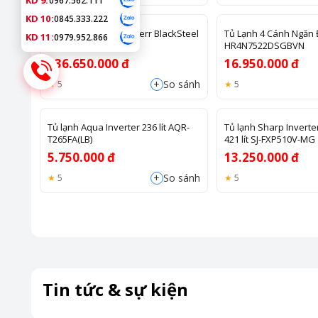
KD 9:
0967.562.111
KD 10:
0845.333.222
Tủ lạnh cao cấp Liebherr BlackSteel
Tủ Lạnh 4 Cánh Ngăn
KD 11:
0979.952.866
Peak | XRFbs 5295
HR4N7522DSGBVN
236.650.000 đ
16.950.000 đ
+
So sánh
5
5
Tủ lạnh Aqua Inverter 236 lít AQR-
Tủ lạnh Sharp Inverte
T265FA(LB)
421 lít SJ-FXP510V-MG
5.750.000 đ
13.250.000 đ
+
So sánh
5
5
Tin tức & sự kiện