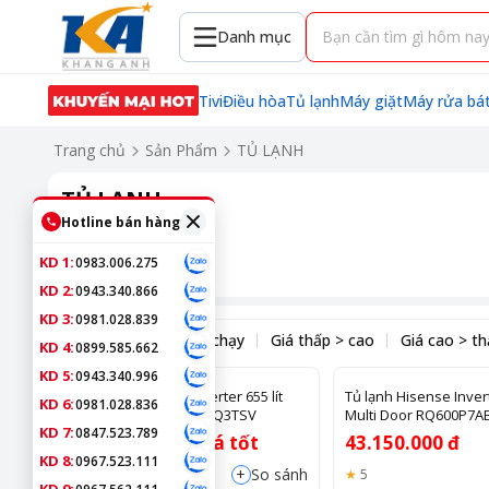
Danh mục
Tivi
Điều hòa
Tủ lạnh
Máy giặt
Máy rửa bá
Trang chủ
Sản Phẩm
TỦ LẠNH
TỦ LẠNH
Hotline bán hàng
Bộ lọc
KD 1:
0983.006.275
KD 2:
0943.340.866
KD 3:
0981.028.839
Sắp xếp theo:
Bán chạy
Giá thấp > cao
Giá cao > t
KD 4:
0899.585.662
KD 5:
0943.340.996
Tủ lạnh Samsung Inverter 655 lít
Tủ lạnh Hisense Invert
KD 6:
0981.028.836
Side By Side RS70F65Q3TSV
Multi Door RQ600P7A
KD 7:
0847.523.789
Liên hệ ngay giá tốt
43.150.000 đ
KD 8:
0967.523.111
+
So sánh
5
5