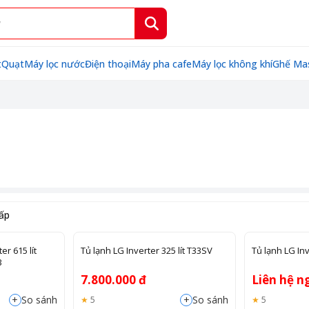
t
Quạt
Máy lọc nước
Điện thoại
Máy pha cafe
Máy lọc không khí
Ghế Ma
hấp
er 615 lít
Tủ lạnh LG Inverter 325 lít T33SV
Tủ lạnh LG Inv
B
7.800.000 đ
Liên hệ n
+
+
So sánh
So sánh
5
5