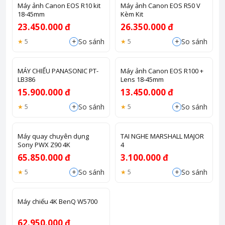
Máy ảnh Canon EOS R10 kit
Máy ảnh Canon EOS R50 V
18-45mm
Kèm Kit
23.450.000 đ
26.350.000 đ
+
+
So sánh
So sánh
5
5
MÁY CHIẾU PANASONIC PT-
Máy ảnh Canon EOS R100 +
LB386
Lens 18-45mm
15.900.000 đ
13.450.000 đ
+
+
So sánh
So sánh
5
5
Máy quay chuyên dụng
TAI NGHE MARSHALL MAJOR
Sony PWX Z90 4K
4
65.850.000 đ
3.100.000 đ
+
+
So sánh
So sánh
5
5
Máy chiếu 4K BenQ W5700
62.950.000 đ