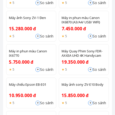
+
+
So sánh
So sánh
5
5
Máy ảnh Sony ZV-1 Đen
Máy in phun màu Canon
IX6870 (A3/A4/ USB/ WIFI)
15.280.000 đ
7.450.000 đ
+
+
So sánh
So sánh
5
5
Máy in phun màu Canon
Máy Quay Phim Sony FDR-
IX6770
AX43A UHD 4K Handycam
5.750.000 đ
19.350.000 đ
+
+
So sánh
So sánh
5
5
Máy chiếu Epson EB-E01
Máy ảnh sony ZV-E10 Body
10.950.000 đ
15.850.000 đ
+
+
So sánh
So sánh
5
5