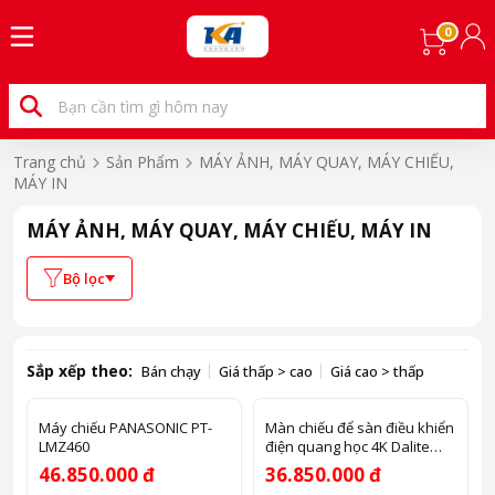
0
Trang chủ
Sản Phẩm
MÁY ẢNH, MÁY QUAY, MÁY CHIẾU,
MÁY IN
MÁY ẢNH, MÁY QUAY, MÁY CHIẾU, MÁY IN
Bộ lọc
Sắp xếp theo:
Bán chạy
Giá thấp > cao
Giá cao > thấp
Máy chiếu PANASONIC PT-
Màn chiếu để sàn điều khiển
LMZ460
điện quang học 4K Dalite
FU120EST-CBSP
46.850.000 đ
36.850.000 đ