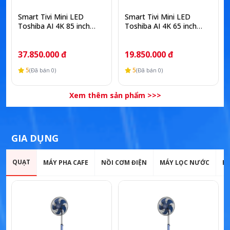
Smart Tivi Mini LED
Smart Tivi Mini LED
Toshiba AI 4K 85 inch
Toshiba AI 4K 65 inch
85Z670SP
65Z670SP
37.850.000 đ
19.850.000 đ
5
5
(Đã bán 0)
(Đã bán 0)
Xem thêm sản phẩm >>>
GIA DỤNG
QUẠT
MÁY PHA CAFE
NỒI CƠM ĐIỆN
MÁY LỌC NƯỚC
B