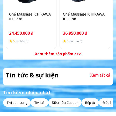
Ghế Massage ICHIKAWA
Ghế Massage ICHIKAWA
IH-1238
IH-1198
24.450.000 đ
36.950.000 đ
5
5
(Đã bán 0)
(Đã bán 0)
Xem thêm sản phẩm >>>
Tin tức & sự kiện
Xem tất cả
Tìm kiếm nhiều nhất
Tivi samsung
Tivi LG
Điều hòa Casper
Bếp từ
Điều hò