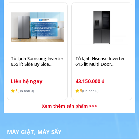
Tủ lạnh Samsung Inverter
Tủ lạnh Hisense Inverter
655 lít Side By Side
615 lít Multi Door
RS70F65Q3TSV
RQ600P7AB
Liên hệ ngay
43.150.000 đ
5
5
(Đã bán 0)
(Đã bán 0)
Xem thêm sản phẩm >>>
MÁY GIẶT, MÁY SẤY