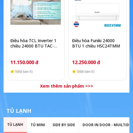
Điều hòa TCL Inverter 1
Điều hòa Funiki 24000
chiều 24000 BTU TAC-
BTU 1 chiều HSC24TMM
24CSD/XAB1I
11.150.000 đ
12.250.000 đ
5
5
(Đã bán 0)
(Đã bán 0)
Xem thêm sản phẩm >>>
TỦ LẠNH
TỦ LẠNH
TỦ MINI
SIDE BY SIDE
DOOR IN DOOR - MUILTID