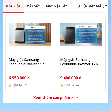
MÁY GIẶT
MÁY SẤY
MÁY GIẶT SẤY
PHỤ KIỆN MÁY GIẶT, MÁY
Máy giặt Samsung
Máy giặt Samsung
Ecobubble Inverter 12.5
Ecobubble Inverter 17 kg
kg WA40F12E4LSV
WA40F17E7CSV
6.950.000 đ
9.400.000 đ
5
5
(Đã bán 0)
(Đã bán 0)
Xem thêm sản phẩm >>>