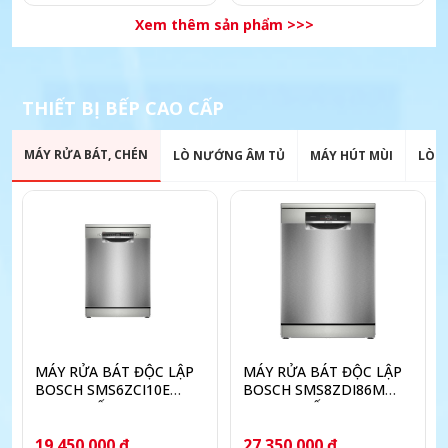
Xem thêm sản phẩm >>>
THIẾT BỊ BẾP CAO CẤP
MÁY RỬA BÁT, CHÉN
LÒ NƯỚNG ÂM TỦ
MÁY HÚT MÙI
LÒ V
MÁY RỬA BÁT ĐỘC LẬP
MÁY RỬA BÁT ĐỘC LẬP
BOSCH SMS6ZCI10E
BOSCH SMS8ZDI86M
SERIE 6 SẤY ZEOLITH
SERIES 8 SẤY ZEOLITH
PERFECTDRY
19.450.000 đ
27.350.000 đ