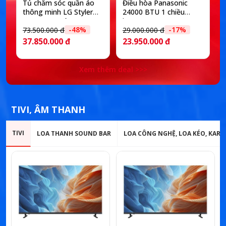
Tủ chăm sóc quần áo
Điều hòa Panasonic
thông minh LG Styler
24000 BTU 1 chiều
Inverter 5 móc
inverter RU24CKH-8D
-48%
-17%
SC5GMR80H
73.500.000 đ
29.000.000 đ
1
37.850.000 đ
23.950.000 đ
Xem thêm deal >>>
TIVI, ÂM THANH
TIVI
LOA THANH SOUND BAR
LOA CÔNG NGHỆ, LOA KÉO, KAR