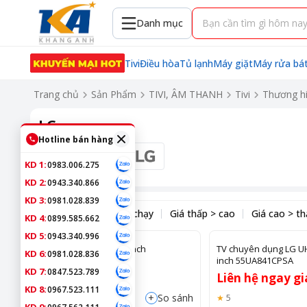
Danh mục
Tivi
Điều hòa
Tủ lạnh
Máy giặt
Máy rửa bá
Trang chủ
Sản Phẩm
TIVI, ÂM THANH
Tivi
Thương h
LG
Hotline bán hàng
Bộ lọc
KD 1:
0983.006.275
KD 2:
0943.340.866
KD 3:
0981.028.839
Sắp xếp theo:
Bán chạy
Giá thấp > cao
Giá cao > t
KD 4:
0899.585.662
KD 5:
0943.340.996
TV OLED LG AI 4K 77 Inch
TV chuyên dụng LG UH
KD 6:
0981.028.836
OLED77B6PSA
inch 55UA841CPSA
KD 7:
0847.523.789
54.850.000 đ
Liên hệ ngay gi
KD 8:
0967.523.111
+
So sánh
5
5