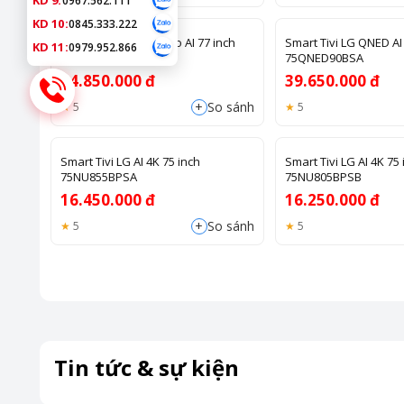
KD 9:
0967.562.111
KD 10:
0845.333.222
TV 4K LG Mini RGB evo AI 77 inch
Smart Tivi LG QNED AI
KD 11:
0979.952.866
75MRGB86BSA
75QNED90BSA
54.850.000 đ
39.650.000 đ
+
So sánh
5
5
Smart Tivi LG AI 4K 75 inch
Smart Tivi LG AI 4K 75 
75NU855BPSA
75NU805BPSB
16.450.000 đ
16.250.000 đ
+
So sánh
5
5
Tin tức & sự kiện