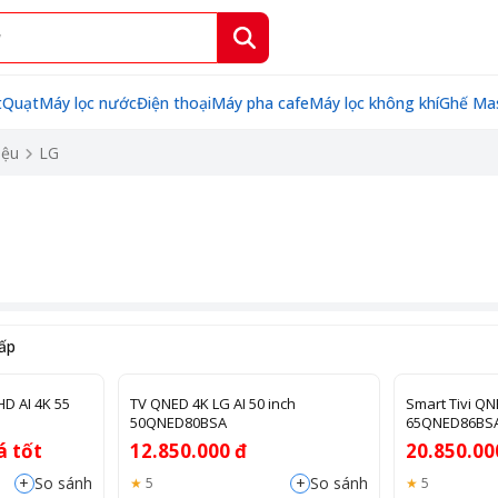
t
Quạt
Máy lọc nước
Điện thoại
Máy pha cafe
Máy lọc không khí
Ghế Ma
iệu
LG
hấp
D AI 4K 55
TV QNED 4K LG AI 50 inch
Smart Tivi QN
50QNED80BSA
65QNED86BS
á tốt
12.850.000 đ
20.850.00
+
+
So sánh
So sánh
5
5