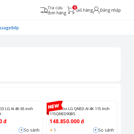
Tra cứu
0
Giỏ hàng
Đăng nhập
đơn hàng
ssage
Bếp
ED LG AI 4K 65 inch
Smart Tivi LG QNED AI 4K 115 Inch
A
115QNED90BS
0 đ
148.850.000 đ
+
+
So sánh
So sánh
5