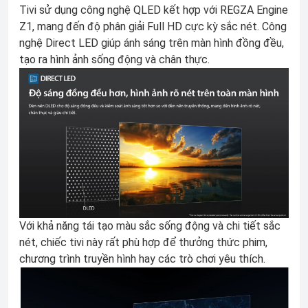
Tivi sử dụng công nghệ QLED kết hợp với REGZA Engine
Z1, mang đến độ phân giải Full HD cực kỳ sắc nét. Công
nghệ Direct LED giúp ánh sáng trên màn hình đồng đều,
tạo ra hình ảnh sống động và chân thực.
Với khả năng tái tạo màu sắc sống động và chi tiết sắc
nét, chiếc tivi này rất phù hợp để thưởng thức phim,
chương trình truyền hình hay các trò chơi yêu thích.