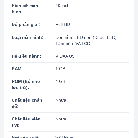
Kích cỡ màn
40 inch
hình:
Độ phân giải:
Full HD
Loại màn hình:
Đèn nền: LED nền (Direct LED),
Tấm nền: VA LCD
Hệ điều hành:
VIDAA U9
RAM:
1 GB
ROM (Bộ nhớ
4 GB
lưu trữ):
Chất liệu chân
Nhựa
đế:
Chất liệu viền
Nhựa
tivi:
Nơi sản xuất:
Việt Nam