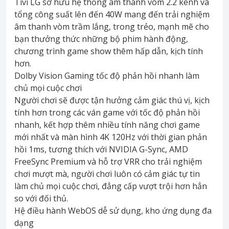
Tivi LG sở hữu hệ thống âm thanh vòm 2.2 kênh và
tổng công suất lên đến 40W mang đến trải nghiệm
âm thanh vòm trầm lắng, trong trẻo, mạnh mẽ cho
bạn thưởng thức những bộ phim hành động,
chương trình game show thêm hấp dẫn, kịch tính
hơn.
Dolby Vision Gaming tốc độ phản hồi nhanh làm
chủ mọi cuộc chơi
Người chơi sẽ được tận hưởng cảm giác thú vị, kịch
tính hơn trong các ván game với tốc độ phản hồi
nhanh, kết hợp thêm nhiều tính năng chơi game
mới nhất và màn hình 4K 120Hz với thời gian phản
hồi 1ms, tương thích với NVIDIA G-Sync, AMD
FreeSync Premium và hỗ trợ VRR cho trải nghiệm
chơi mượt mà, người chơi luôn có cảm giác tự tin
làm chủ mọi cuộc chơi, đẳng cấp vượt trội hơn hẳn
so với đối thủ.
Hệ điều hành WebOS dễ sử dụng, kho ứng dụng đa
dạng