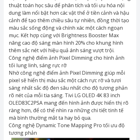
thuật toán học sâu để phân tích và tối ưu hóa nội
dung làm nổi bật hơn các vật thể ở tiền cảnh và hậu
cảnh để tạo thêm chiều sâu tự nhiên, đồng thời tạo
màu sắc sống động và chính xác một cách ngoạn
mục. Kết hợp cùng với Brightness Booster Max
nâng cao độ sáng màn hình 20% cho khung hình
thêm sắc nét với hiệu quả ánh sáng vượt trội.
Công nghệ điểm ảnh Pixel Dimming cho hình ảnh
tối lung linh, sáng rực rỡ
Nhờ công nghệ điểm ảnh Pixel Dimming giúp mỗi
pixel sẽ hiển thị màu sắc một cách rực rỡ và tươi
sáng nhất sắc độ đen sâu nhất cho độ tương phản
rõ nét của mỗi tia sáng. Tivi LG OLED 4K 83 inch
OLED83C2PSA mang đến hình ảnh được hiển thị rõ
ràng hơn, để có thể nhìn ra những chi tiết tinh tế
mà bình thường mắt ta hay bỏ qua.
Công nghệ Dynamic Tone Mapping Pro tối ưu độ
tương phản