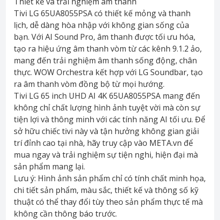
Thiết kế và trải nghiệm âm thanh
Tivi LG 65UA8055PSA có thiết kế mỏng và thanh
lịch, dễ dàng hòa nhập với không gian sống của
bạn. Với AI Sound Pro, âm thanh được tối ưu hóa,
tạo ra hiệu ứng âm thanh vòm từ các kênh 9.1.2 ảo,
mang đến trải nghiệm âm thanh sống động, chân
thực. WOW Orchestra kết hợp với LG Soundbar, tạo
ra âm thanh vòm đồng bộ từ mọi hướng.
Tivi LG 65 inch UHD AI 4K 65UA8055PSA mang đến
không chỉ chất lượng hình ảnh tuyệt vời mà còn sự
tiện lợi và thông minh với các tính năng AI tối ưu. Để
sở hữu chiếc tivi này và tận hưởng không gian giải
trí đỉnh cao tại nhà, hãy truy cập vào META.vn để
mua ngay và trải nghiệm sự tiện nghi, hiện đại mà
sản phẩm mang lại.
Lưu ý: Hình ảnh sản phẩm chỉ có tính chất minh họa,
chi tiết sản phẩm, màu sắc, thiết kế và thông số kỹ
thuật có thể thay đổi tùy theo sản phẩm thực tế mà
không cần thông báo trước.