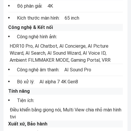
Độ phân giải:
4K
Kích thước màn hình:
65 inch
Công nghệ & Kết nối
Công nghệ hình ảnh:
HDR10 Pro, AI Chatbot, AI Concierge, AI Picture
Wizard, AI Search, AI Sound Wizard, AI Voice ID,
Ambient FILMMAKER MODE, Gaming Portal, VRR
Công nghệ âm thanh:
AI Sound Pro
Bộ xử lý:
AI alpha 7 4K Gen8
Tính năng
Tiện ích:
Điều khiển bằng giọng nói, Multi View chia nhỏ màn hình
tivi
Xuất xứ, Bảo hành