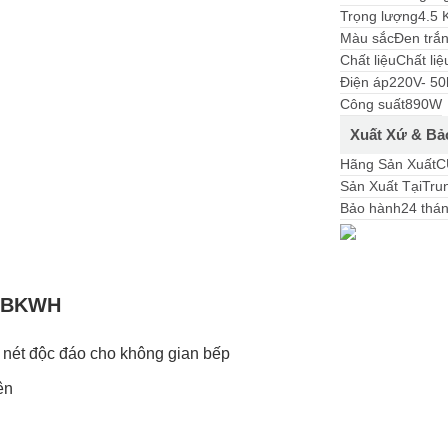
Trọng lượng
4.5 
Màu sắc
Đen trắ
Chất liệu
Chất li
Điện áp
220V- 50
Công suất
890W
Xuất Xứ & Bả
Hãng Sản Xuất
C
Sản Xuất Tại
Tru
Bảo hành
24 thá
F/BKWH
i nét độc đáo cho không gian bếp
ên