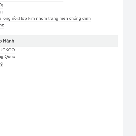
Kg
ng
ệu lòng nồi:Hợp kim nhôm tráng men chống dính
hz
o Hành
UCKOO
ng Quốc
ng