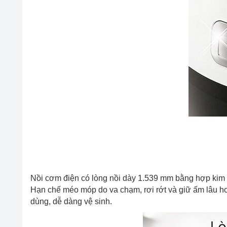
Nồi cơm điện có lòng nồi dày 1.539 mm bằng hợp kim
Hạn chế méo móp do va chạm, rơi rớt và giữ ấm lâu h
dùng, dễ dàng vệ sinh.