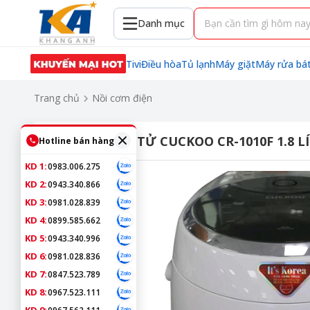
Danh mục
Tivi
Điều hòa
Tủ lạnh
Máy giặt
Máy rửa bá
Trang chủ
Nồi cơm điện
NỒI CƠM ĐIỆN TỬ CUCKOO CR-1010F 1.8 L
Hotline bán hàng
KD 1:
0983.006.275
KD 2:
0943.340.866
KD 3:
0981.028.839
KD 4:
0899.585.662
KD 5:
0943.340.996
KD 6:
0981.028.836
KD 7:
0847.523.789
KD 8:
0967.523.111