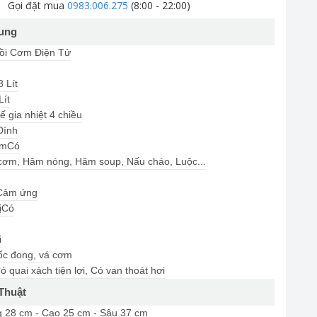
Gọi đặt mua
0983.006.275
(8:00 - 22:00)
ung
ồi Cơm Điện Tử
8 Lít
Lít
ế gia nhiệt 4 chiều
Dính
ấm
Có
cơm, Hâm nóng, Hâm soup, Nấu cháo, Luộc...
Cảm ứng
ị
Có
i
ốc đong, vá cơm
ó quai xách tiện lợi, Có van thoát hơi
Thuật
 28 cm - Cao 25 cm - Sâu 37 cm