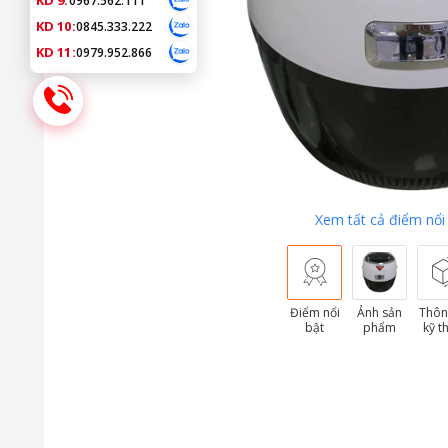
KD 9:
0967.562.111
KD 10:
0845.333.222
KD 11:
0979.952.866
Xem tất cả điểm nổi
Điểm nổi
Ảnh sản
Thôn
bật
phẩm
kỹ t