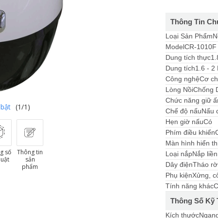
Thông Tin Ch
Loại Sản Phẩm
N
Model
CR-1010F
Dung tích thực
1.
Dung tích
1.6 - 2 
Công nghệ
Cơ ch
Lòng Nồi
Chống 
Chức năng giữ 
 bật
(1/1)
Chế độ nấu
Nấu 
Hẹn giờ nấu
Có
Phím điều khiển
Màn hình hiển th
g số
Thông tin
Loại nắp
Nắp liền
huật
sản
Dây điện
Tháo rờ
phẩm
Phụ kiện
Xửng, c
Tính năng khác
C
Thông Số Kỹ 
Kích thước
Ngang