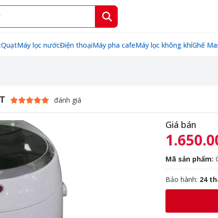
t
Quạt
Máy lọc nước
Điện thoại
Máy pha cafe
Máy lọc không khí
Ghế Ma
ÍT
đánh giá
Giá bán
1.650.0
Mã sản phẩm:
C
Bảo hành:
24 t