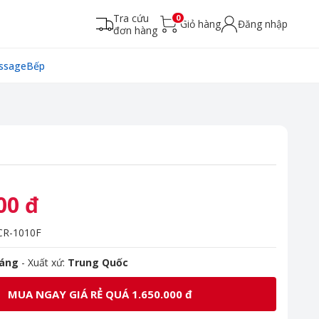
Tra cứu
0
Giỏ hàng
Đăng nhập
đơn hàng
ssage
Bếp
00 đ
R-1010F
háng
- Xuất xứ:
Trung Quốc
MUA NGAY GIÁ RẺ QUÁ 1.650.000 đ