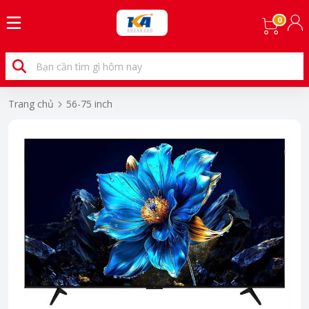
0
Trang chủ
56-75 inch