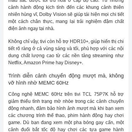
màu sắc được tối ưu hóa ở cấp độ cao. Từ những
cảnh hành động kịch tính đến các khung cảnh thiên
nhiên hùng vĩ, Dolby Vision sẽ giúp tái hiện mọi chi tiết
một cách chân thực, mang lại trải nghiệm đậm chất
điện ảnh ngay tại nhà.
Không chỉ vậy, tivi còn hỗ trợ HDR10+, giúp hiển thị chi
tiết rõ ràng ở cả vùng sáng và tối, phù hợp với các nội
dung chất lượng cao từ các nền tảng streaming như
Netflix, Amazon Prime hay Disney+.
Trình diễn cảnh chuyển động mượt mà, không
vỡ hình nhờ MEMC 60Hz
Công nghệ MEMC 60Hz trên tivi TCL 75P7K hỗ trợ
giảm thiểu tình trạng mờ nhòe trong các cảnh chuyển
động nhanh, đảm bảo hình ảnh mượt mà khi bạn xem
các chương trình thể thao, phim hành động hay chơi
game. Dù bạn đang xem một pha bóng gay cấn, một
cảnh đuổi bắt tốc độ hay chơi các tựa game hành