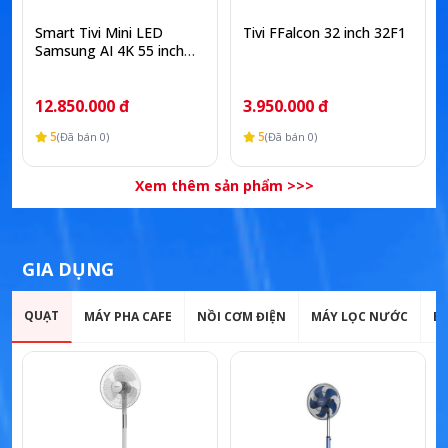
Smart Tivi Mini LED
Tivi FFalcon 32 inch 32F1
Samsung AI 4K 55 inch
UA55M77HA
12.850.000 đ
3.950.000 đ
5
5
(Đã bán 0)
(Đã bán 0)
Xem thêm sản phẩm >>>
GIA DỤNG
QUẠT
MÁY PHA CAFE
NỒI CƠM ĐIỆN
MÁY LỌC NƯỚC
B