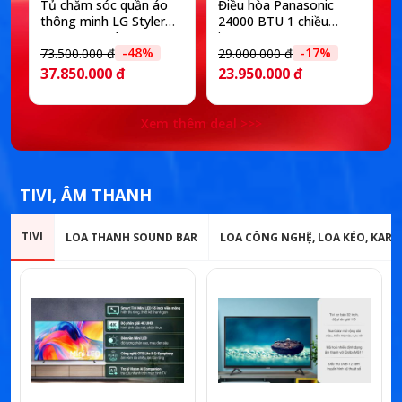
Tủ chăm sóc quần áo
Điều hòa Panasonic
thông minh LG Styler
24000 BTU 1 chiều
Inverter 5 móc
inverter RU24CKH-8D
-48%
-17%
SC5GMR80H
73.500.000 đ
29.000.000 đ
1
37.850.000 đ
23.950.000 đ
Xem thêm deal >>>
TIVI, ÂM THANH
TIVI
LOA THANH SOUND BAR
LOA CÔNG NGHỆ, LOA KÉO, KAR