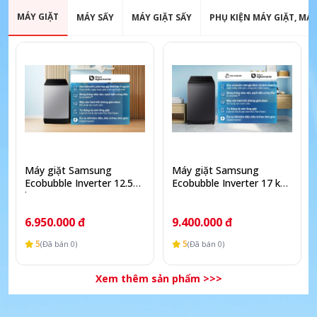
MÁY GIẶT
MÁY SẤY
MÁY GIẶT SẤY
PHỤ KIỆN MÁY GIẶT, MÁY
Máy giặt Samsung
Máy giặt Samsung
Ecobubble Inverter 12.5
Ecobubble Inverter 17 kg
kg WA40F12E4LSV
WA40F17E7CSV
6.950.000 đ
9.400.000 đ
5
5
(Đã bán 0)
(Đã bán 0)
Xem thêm sản phẩm >>>