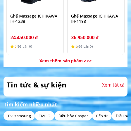
Ghế Massage ICHIKAWA
Ghế Massage ICHIKAWA
IH-1238
IH-1198
24.450.000 đ
36.950.000 đ
5
5
(Đã bán 0)
(Đã bán 0)
Xem thêm sản phẩm >>>
Tin tức & sự kiện
Xem tất cả
Tìm kiếm nhiều nhất
Tivi samsung
Tivi LG
Điều hòa Casper
Bếp từ
Điều hò