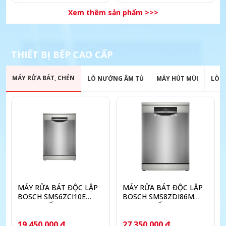
Xem thêm sản phẩm >>>
THIẾT BỊ BẾP CAO CẤP
MÁY RỬA BÁT, CHÉN
LÒ NƯỚNG ÂM TỦ
MÁY HÚT MÙI
LÒ V
MÁY RỬA BÁT ĐỘC LẬP
MÁY RỬA BÁT ĐỘC LẬP
BOSCH SMS6ZCI10E
BOSCH SMS8ZDI86M
SERIE 6 SẤY ZEOLITH
SERIES 8 SẤY ZEOLITH
PERFECTDRY
19.450.000 đ
27.350.000 đ