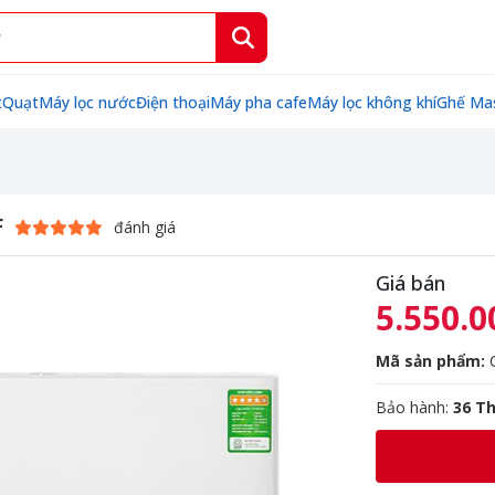
t
Quạt
Máy lọc nước
Điện thoại
Máy pha cafe
Máy lọc không khí
Ghế Ma
F
đánh giá
Giá bán
5.550.0
Mã sản phẩm:
C
Bảo hành:
36 T