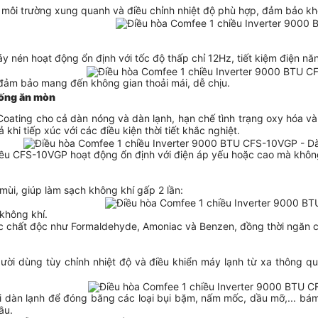
môi trường xung quanh và điều chỉnh nhiệt độ phù hợp, đảm bảo khô
y nén hoạt động ổn định với tốc độ thấp chỉ 12Hz, tiết kiệm điện nă
 đảm bảo mang đến không gian thoải mái, dễ chịu.
hống ăn mòn
oating cho cả dàn nóng và dàn lạnh, hạn chế tình trạng oxy hóa và
khi tiếp xúc với các điều kiện thời tiết khắc nghiệt.
iều
CFS-10VGP hoạt động ổn định với điện áp yếu hoặc cao mà không 
 mùi, giúp làm sạch không khí gấp 2 lần:
 không khí.
c chất độc như Formaldehyde, Amoniac và Benzen, đồng thời ngăn c
ời dùng tùy chỉnh nhiệt độ và điều khiển máy lạnh từ xa thông qua
i dàn lạnh để đóng băng các loại bụi bặm, nấm mốc, dầu mỡ,... bám 
ầu.