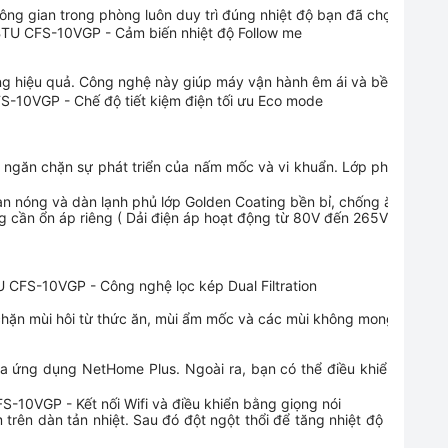
ng gian trong phòng luôn duy trì đúng nhiệt độ bạn đã chọn.
ng hiệu quả. Công nghệ này giúp máy vận hành êm ái và bền bỉ, kéo d
 ngăn chặn sự phát triển của nấm mốc và vi khuẩn. Lớp phủ này gi
cần ổn áp riêng ( Dải điện áp hoạt động từ 80V đến 265V).
hặn mùi hôi từ thức ăn, mùi ẩm mốc và các mùi không mong muốn k
 ứng dụng NetHome Plus. Ngoài ra, bạn có thể điều khiển điều hòa 
trên dàn tản nhiệt. Sau đó đột ngột thổi để tăng nhiệt độ làm băn