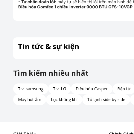
- Tự chẩn đoán lỗi:
máy tự sẽ hiển thị lỗi trên màn hình để
Điều hòa Comfee 1 chiều Inverter 9000 BTU CFS-10VGP
Tin tức & sự kiện
Tìm kiếm nhiều nhất
Tivi samsung
Tivi LG
Điều hòa Casper
Bếp từ
Máy hút ẩm
Lọc không khí
Tủ lạnh side by side