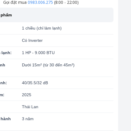
Gọi đặt mua
0983.006.275
(8:00 - 22:00)
n phẩm
1 chiều (chỉ làm lạnh)
Có Inverter
 lạnh:
1 HP - 9.000 BTU
ạnh
Dưới 15m² (từ 30 đến 45m³)
ình:
40/35.5/32 dB
m:
2025
Thái Lan
 hành
3 năm