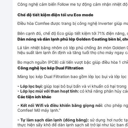
Công nghệ cảm biến Follow me tự động cảm nhận nhiệt độ 
Chế độ tiết kiệm điện tối ưu Eco mode
Điều hòa Comfee
được trang bị công nghệ Inverter giúp má
Bên cạnh đó, chế độ Eco giúp tiết kiệm tới 71% điện năng,
Dàn nóng và dàn lạnh phủ lớp Golden Coating bền bỉ, c
Lá tản nhiệt bằng nhôm có lớp phủ chống ăn mòn Golden C
hiệu suất làm lạnh ổn định và tăng tuổi thọ cho máy ngay cả 
Bo mạch nguồn (PCB) cải tiến vượt bậc giúp
điều hòa 1 ch
Công nghệ lọc kép Dual Filtration
Màng lọc kép Dual Filtration bao gồm lớp lọc bụi và lớp lọc
- Lớp lọc bụi:
giúp loại bỏ bụi bẩn và vi khuẩn có hại trong
- Lớp lọc mùi với than hoạt tính:
có khả năng phân hủy cá
Các tiện ích khác
- Kết nối Wifi và điều khiển bằng giọng nói:
cho phép ngư
Comfee! Mở máy lạnh.”
- Tự làm sạch dàn lạnh (đóng băng):
sử dụng hơi nước tạ
thực hiện sấy khô để dàn lạnh sạch sẽ trở lại như lúc ban đ