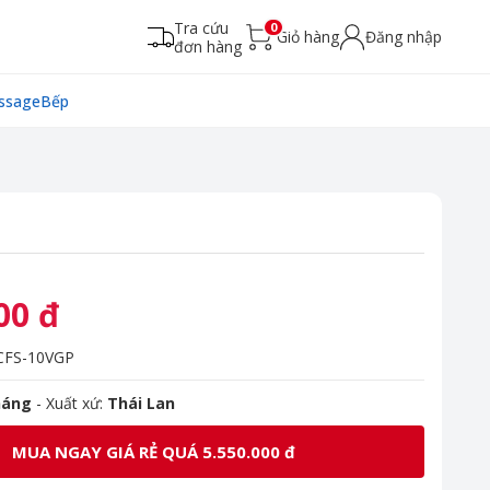
Tra cứu
0
Giỏ hàng
Đăng nhập
đơn hàng
ssage
Bếp
00 đ
FS-10VGP
háng
- Xuất xứ:
Thái Lan
MUA NGAY GIÁ RẺ QUÁ 5.550.000 đ