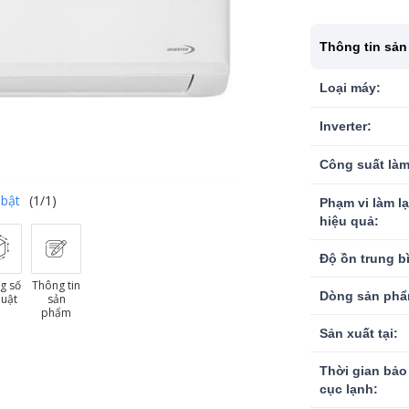
Thông tin sả
Loại máy:
Inverter:
Công suất làm
 bật
(1/1)
Phạm vi làm l
hiệu quả:
Độ ồn trung b
g số
Thông tin
Dòng sản phẩ
huật
sản
phẩm
Sản xuất tại:
Thời gian bảo
cục lạnh: