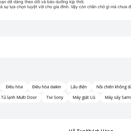
 bạn dễ dàng theo dõi và bảo dưỡng kịp thời.
là sự lựa chọn tuyệt vời cho gia đình. Vậy còn chần chờ gì mà chưa
Điều hòa
Điều hòa daikin
Lẩu điện
Nồi chiên không d
Tủ lạnh Multi Door
Tivi Sony
Máy giặt LG
Máy sấy Sam