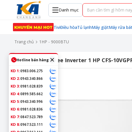
Danh mục
Tivi
Điều hòa
Tủ lạnh
Máy giặt
Máy rửa bá
Trang chủ
1HP - 9000BTU
Điều hoà Comfee Inverter 1 HP CFS-10VGP
Hotline bán hàng
KD 1:
0983.006.275
KD 2:
0943.340.866
KD 3:
0981.028.839
KD 4:
0899.585.662
KD 5:
0943.340.996
KD 6:
0981.028.836
KD 7:
0847.523.789
KD 8:
0967.523.111