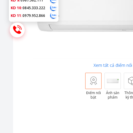
KD 9:
0967.562.111
KD 10:
0845.333.222
KD 11:
0979.952.866
Xem tất cả điểm nổi
Điểm nổi
Ảnh sản
Thôn
bật
phẩm
kỹ t