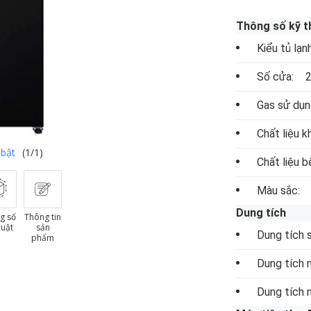
Thông số kỹ t
Kiểu tủ lạn
Số cửa:
2
Gas sử dụn
Chất liệu k
 bật
(1/1)
Chất liệu b
Màu sắc:
Dung tích
g số
Thông tin
huật
sản
Dung tích 
phẩm
Dung tích 
Dung tích 