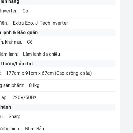
điện năng
Inverter:
Có
điện:
Extra Eco, J-Tech Inverter
 lạnh & Bảo quản
n, khử mùi:
Có
làm lạnh:
Làm lạnh đa chiều
 thước/Lắp đặt
:
177cm x 91cm x 67cm
(Cao x rộng x sâu)
g sản phẩm:
81kg
 áp:
220V/50Hz
 hành
ệu:
Sharp
ương hiệu:
Nhật Bản