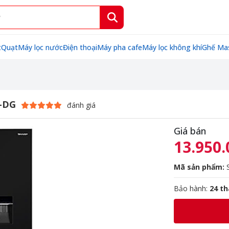
t
Quạt
Máy lọc nước
Điện thoại
Máy pha cafe
Máy lọc không khí
Ghế Ma
D-DG
đánh giá
Giá bán
13.950.
Mã sản phẩm:
S
Bảo hành:
24 t