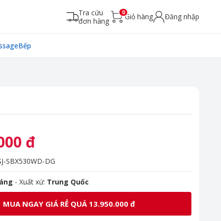
Tra cứu
0
Giỏ hàng
Đăng nhập
đơn hàng
ssage
Bếp
000 đ
J-SBX530WD-DG
háng
- Xuất xứ:
Trung Quốc
MUA NGAY GIÁ RẺ QUÁ 13.950.000 đ