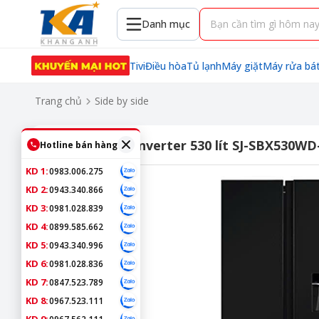
Danh mục
Tivi
Điều hòa
Tủ lạnh
Máy giặt
Máy rửa bá
Trang chủ
Side by side
Tủ lạnh Sharp Inverter 530 lít SJ-SBX530W
Hotline bán hàng
KD 1:
0983.006.275
KD 2:
0943.340.866
KD 3:
0981.028.839
KD 4:
0899.585.662
KD 5:
0943.340.996
KD 6:
0981.028.836
KD 7:
0847.523.789
KD 8:
0967.523.111