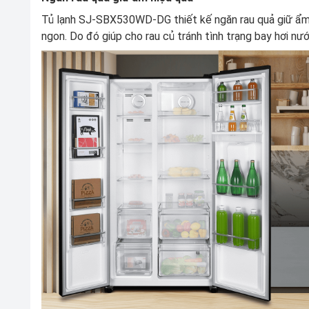
Tủ lạnh SJ-SBX530WD-DG thiết kế ngăn rau quả giữ ẩm 
ngon. Do đó giúp cho rau củ tránh tình trạng bay hơi nướ