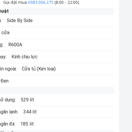
Gọi đặt mua
0983.006.275
(8:00 - 22:00)
huật
h:
Side By Side
 cửa
g:
R600A
hay:
Kính chịu lực
ên ngoài:
Cửa tủ
(Kim loại)
Đen
sử dụng:
529 lít
ngăn lạnh:
344 lít
ngăn đá:
185 lít