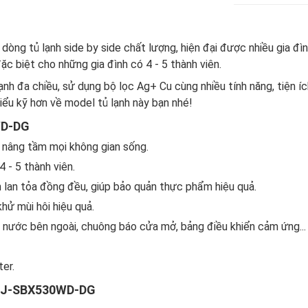
g tủ lạnh side by side chất lượng, hiện đại được nhiều gia đình 
 biệt cho những gia đình có 4 - 5 thành viên.
nh đa chiều, sử dụng bộ lọc Ag+ Cu cùng nhiều tính năng, tiện í
ểu kỹ hơn về model tủ lạnh này bạn nhé!
WD-DG
i, nâng tầm mọi không gian sống.
4 - 5 thành viên.
h lan tỏa đồng đều, giúp bảo quản thực phẩm hiệu quả.
hử mùi hôi hiệu quả.
ấy nước bên ngoài, chuông báo cửa mở, bảng điều khiển cảm ứng...
er.
ít SJ-SBX530WD-DG