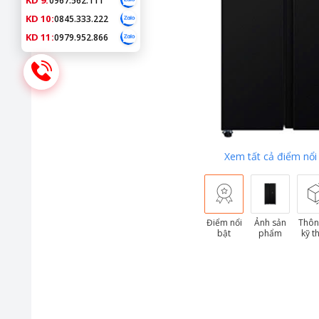
KD 9:
0967.562.111
KD 10:
0845.333.222
KD 11:
0979.952.866
Xem tất cả điểm nổi
Điểm nổi
Ảnh sản
Thôn
bật
phẩm
kỹ t