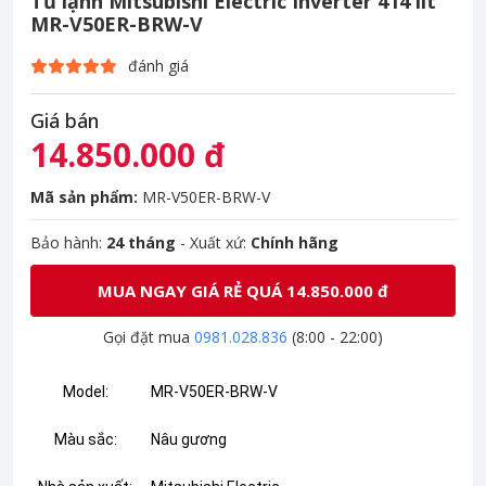
Tủ lạnh Mitsubishi Electric Inverter 414 lít
MR-V50ER-BRW-V
đánh giá
Giá bán
14.850.000 đ
Mã sản phẩm:
MR-V50ER-BRW-V
Bảo hành:
24 tháng
- Xuất xứ:
Chính hãng
MUA NGAY GIÁ RẺ QUÁ 14.850.000 đ
Gọi đặt mua
0981.028.836
(8:00 - 22:00)
Model:
MR-V50ER-BRW-V
Màu sắc:
Nâu gương