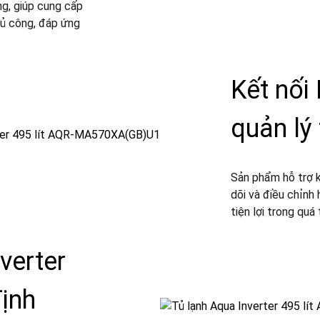
ng, giúp cung cấp
hủ công, đáp ứng
Kết nối
quản lý
Sản phẩm hỗ trợ k
dõi và điều chỉnh 
tiện lợi trong quá 
verter
định