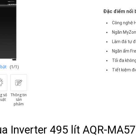
Đặc điểm nổi 
Công nghệ H
Ngăn MyZone
Làm đá tự đ
Ngăn ẩm Fre
Tối đa không
 bật
(1/1)
Tiết kiệm đi
g số
Thông tin
huật
sản
phẩm
ua Inverter 495 lít AQR-MA