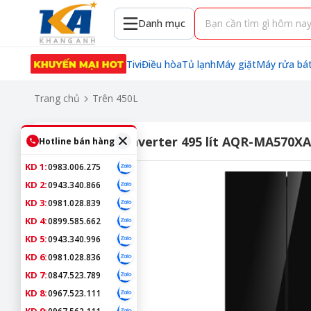
Danh mục
Tivi
Điều hòa
Tủ lạnh
Máy giặt
Máy rửa bá
Trang chủ
Trên 450L
Tủ lạnh Aqua Inverter 495 lít AQR-MA570X
Hotline bán hàng
KD 1:
0983.006.275
KD 2:
0943.340.866
KD 3:
0981.028.839
KD 4:
0899.585.662
KD 5:
0943.340.996
KD 6:
0981.028.836
KD 7:
0847.523.789
KD 8:
0967.523.111