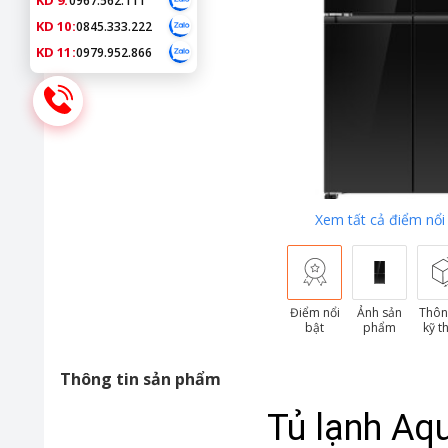
KD 9:
0967.562.111
KD 10:
0845.333.222
KD 11:
0979.952.866
Xem tất cả điểm nổi
Điểm nổi
Ảnh sản
Thôn
bật
phẩm
kỹ t
Thông tin sản phẩm
Tủ lạnh Aq