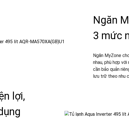
Ngăn My
3 mức n
Ngăn MyZone cho 
nhau, phù hợp với
cần bảo quản riêng
lưu trữ theo nhu 
n lợi,
 dụng