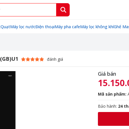
t
Quạt
Máy lọc nước
Điện thoại
Máy pha cafe
Máy lọc không khí
Ghế Ma
A(GB)U1
đánh giá
Giá bán
15.150.
Mã sản phẩm:
Bảo hành:
24 t