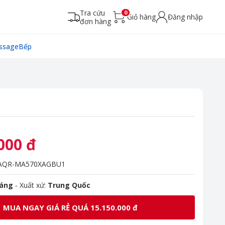
Tra cứu
0
Giỏ hàng
Đăng nhập
đơn hàng
ssage
Bếp
000 đ
AQR-MA570XAGBU1
háng
- Xuất xứ:
Trung Quốc
MUA NGAY GIÁ RẺ QUÁ 15.150.000 đ