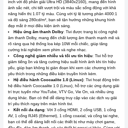
inch với độ phân giải Ultra HD (3840x2160), mang đến hình
ảnh sắc nét, chi tiết vượt trội và màu sắc sống động với khả
năng hiển thị 1.07 tỷ màu. Cùng với tỷ lệ tương phản 4000:1
và độ sáng 280cd/m², bạn sẽ tận hưởng những khung hình
đẹp mắt ở mọi điều kiện ánh sáng.
Hiệu ứng âm thanh Dolby
: Tivi được trang bị công nghệ
âm thanh Dolby, mang đến chất lượng âm thanh mạnh mẽ và
rõ ràng qua hệ thống loa kép 10W mỗi chiếc, giúp tăng
cường trải nghiệm xem phim và nghe nhạc.
Công nghệ giảm nhiễu và tối ưu tín hiệu
: Tivi hỗ trợ
giảm tiếng ồn và tăng cường hiệu suất hình ảnh khi tín hiệu
yếu, giúp bạn không bị gián đoạn khi xem các chương trình
yêu thích trong những điều kiện truyền hình kém.
Hệ điều hành Coocaalite 1.0 (Linux)
: Tivi hoạt động trên
hệ điều hành Coocaalite 1.0 (Linux), hỗ trợ các ứng dụng giải
trí trực tuyến như YouTube, VTV Go, Vie On, và nhiều ứng
dụng khác. Bạn có thể dễ dàng truy cập vào các dịch vụ giải
trí yêu thích ngay trên màn hình tivi.
Kết nối đa dạng
: Với 3 cổng HDMI, 2 cổng USB, 1 cổng
AV, 1 cổng RJ45 (Ethernet), 1 cổng coaxial, và cổng tai nghe,
bạn có thể dễ dàng kết nối các thiết bị như máy chơi game,
đầu đĩa, dàn âm thanh, và các thiết bị ngoại vi khác. Cùng với