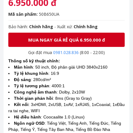
6.950.000 đ
Mã sản phẩm:
50B650UA
Bảo hành:
Chính hãng
- Xuất xứ:
Chính hãng
MUA NGAY GIÁ RẺ QUÁ 6.950.000 đ
Gọi đặt mua
0981.028.836
(8:00 - 22:00)
Thông số kỹ thuật chính:
Màn hình
: 50 inch, Độ phân giải UHD 3840x2160
Tỷ lệ khung hình
: 16:9
Độ sáng
: 280cd/m²
Tỷ lệ tương phản
: 4000:1
Công nghệ âm thanh
: Dolby, 2x10W
Thời gian phản hồi
: 8ms (Gray to Gray)
Kết nối
: 3xHDMI, 2xUSB, 1xAV, 1xRJ45, 1xCoaxial, 1xĐầu
ra tai nghe, WIFI
Hệ điều hành
: Coocaalite 1.0 (Linux)
Ngôn ngữ OSD
: Tiếng Việt, Tiếng Anh, Tiếng Đức, Tiếng
Pháp, Tiếng Ý, Tiếng Tây Ban Nha, Tiếng Bồ Đào Nha