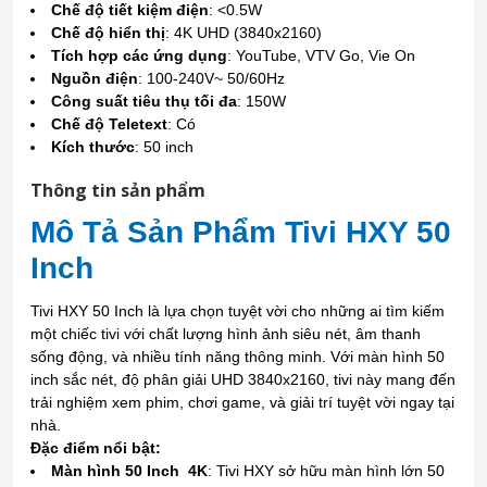
Chế độ tiết kiệm điện
: <0.5W
Chế độ hiển thị
: 4K UHD (3840x2160)
Tích hợp các ứng dụng
: YouTube, VTV Go, Vie On
Nguồn điện
: 100-240V~ 50/60Hz
Công suất tiêu thụ tối đa
: 150W
Chế độ Teletext
: Có
Kích thước
: 50 inch
Thông tin sản phẩm
Mô Tả Sản Phẩm Tivi HXY 50
Inch
Tivi HXY 50 Inch là lựa chọn tuyệt vời cho những ai tìm kiếm
một chiếc tivi với chất lượng hình ảnh siêu nét, âm thanh
sống động, và nhiều tính năng thông minh. Với màn hình 50
inch sắc nét, độ phân giải UHD 3840x2160, tivi này mang đến
trải nghiệm xem phim, chơi game, và giải trí tuyệt vời ngay tại
nhà.
Đặc điểm nổi bật:
Màn hình 50 Inch 4K
: Tivi HXY sở hữu màn hình lớn 50