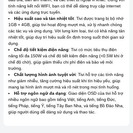
tính năng kết nối WIFI, bạn có thể dễ dàng truy cập internet
và các ứng dụng trực tuyến.
Hiệu suất cao và tản nhiệt tốt
: Tivi được trang bị bộ nhớ
1GB + 4GB, giúp tivi hoạt động mượt mà, xử lý nhanh chóng
các tác vụ và ứng dụng. Với lưng kim loại, tivi có khả năng tản
nhiệt tốt, giúp duy trì hiệu suất ổn định trong suốt thời gian sử
dụng.
Chế độ tiết kiệm điện năng
: Tivi có mức tiêu thụ điện
năng tối đa 150W và chế độ tiết kiệm điện năng (<0.5W khi ở
chế độ chờ), giúp giảm thiểu chi phí điện và bảo vệ môi
trường.
Chất lượng hình ảnh tuyệt vời
: Tivi hỗ trợ các tính năng
như giảm nhiễu, tăng cường hiệu suất khi tín hiệu yếu, giúp
mang lại hình ảnh mượt mà và rõ nét trong mọi tình huống.
Hỗ trợ ngôn ngữ đa dạng
: Giao diện OSD của tivi hỗ trợ
nhiều ngôn ngữ bao gồm tiếng Việt, tiếng Anh, tiếng Đức,
tiếng Pháp, tiếng Ý, tiếng Tây Ban Nha, và tiếng Bồ Đào Nha,
giúp người dùng dễ dàng sử dụng và thao tác.