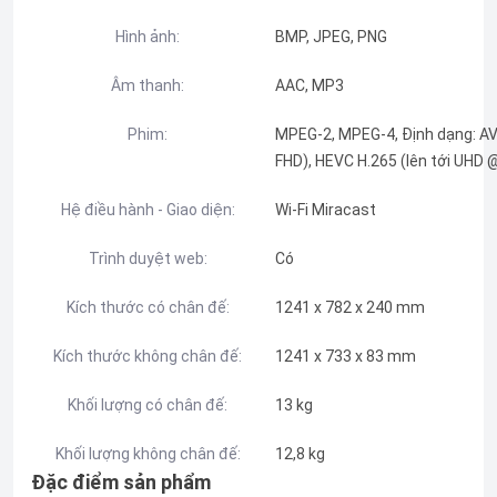
Hình ảnh:
BMP, JPEG, PNG
Âm thanh:
AAC, MP3
Phim:
MPEG-2, MPEG-4, Định dạng: AVI,
FHD), HEVC H.265 (lên tới UHD
Hệ điều hành - Giao diện:
Wi-Fi Miracast
Trình duyệt web:
Có
Kích thước có chân đế:
1241 x 782 x 240 mm
Kích thước không chân đế:
1241 x 733 x 83 mm
Khối lượng có chân đế:
13 kg
Khối lượng không chân đế:
12,8 kg
Đặc điểm sản phẩm