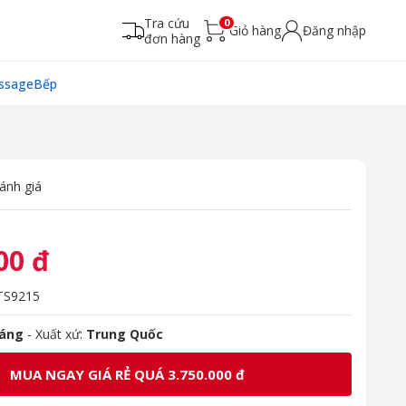
Tra cứu
0
Giỏ hàng
Đăng nhập
đơn hàng
ssage
Bếp
ánh giá
00 đ
S9215
háng
- Xuất xứ:
Trung Quốc
MUA NGAY GIÁ RẺ QUÁ 3.750.000 đ