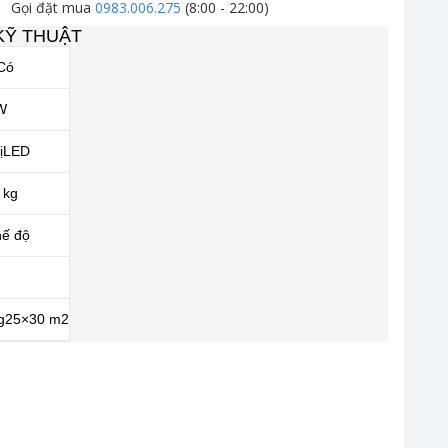
Gọi đặt mua
0983.006.275
(8:00 - 22:00)
KỸ THUẬT
Có
W
ị
LED
 kg
hế độ
g
25×30 m2