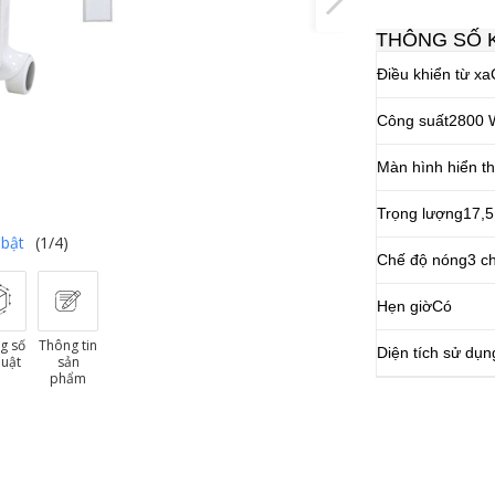
THÔNG SỐ 
Điều khiển từ xa
Công suất
2800 
Màn hình hiển th
Trọng lượng
17,5
 bật
(1/4)
Chế độ nóng
3 c
Hẹn giờ
Có
g số
Thông tin
Diện tích sử dụn
huật
sản
phẩm