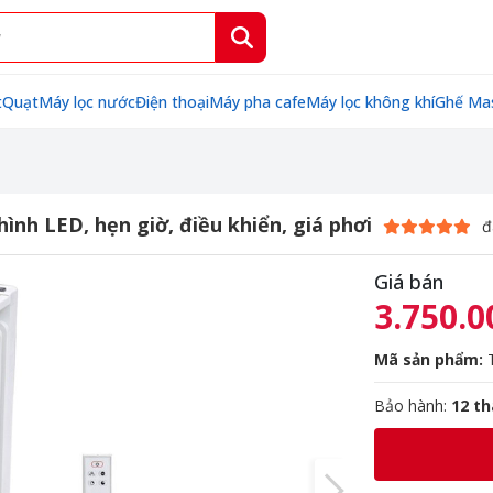
t
Quạt
Máy lọc nước
Điện thoại
Máy pha cafe
Máy lọc không khí
Ghế Ma
ình LED, hẹn giờ, điều khiển, giá phơi
đ
Giá bán
3.750.0
Mã sản phẩm:
T
Bảo hành:
12 t