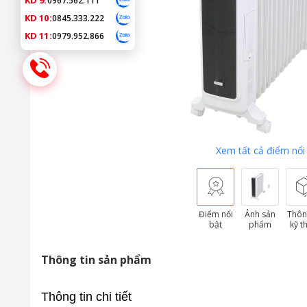
KD 9:
0967.562.111
KD 10:
0845.333.222
KD 11:
0979.952.866
Xem tất cả điểm nổi
Điểm nổi
Ảnh sản
Thôn
bật
phẩm
kỹ t
Thông tin sản phẩm
Thông tin chi tiết