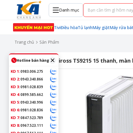
Danh mục
Tivi
Điều hòa
Tủ lạnh
Máy giặt
Máy rửa bá
Trang chủ
Sản Phẩm
Máy sưởi dầu Tiross TS9215 15 thanh, màn h
Hotline bán hàng
KD 1:
0983.006.275
KD 2:
0943.340.866
KD 3:
0981.028.839
KD 4:
0899.585.662
KD 5:
0943.340.996
KD 6:
0981.028.836
KD 7:
0847.523.789
KD 8:
0967.523.111