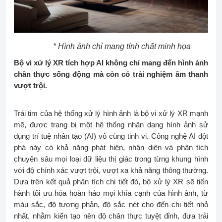
* Hình ảnh chỉ mang tính chất minh họa
Bộ vi xử lý XR tích hợp AI không chỉ mang đến hình ảnh
chân thực sống động mà còn có trải nghiệm âm thanh
vượt trội.
Trái tim của hệ thống xử lý hình ảnh là bộ vi xử lý XR mạnh
mẽ, được trang bị một hệ thống nhận dạng hình ảnh sử
dụng trí tuệ nhân tạo (AI) vô cùng tinh vi. Công nghệ AI đột
phá này có khả năng phát hiện, nhận diện và phân tích
chuyên sâu mọi loại dữ liệu thị giác trong từng khung hình
với độ chính xác vượt trội, vượt xa khả năng thông thường.
Dựa trên kết quả phân tích chi tiết đó, bộ xử lý XR sẽ tiến
hành tối ưu hóa hoàn hảo mọi khía cạnh của hình ảnh, từ
màu sắc, độ tương phản, độ sắc nét cho đến chi tiết nhỏ
nhất, nhằm kiến tạo nên độ chân thực tuyệt đỉnh, đưa trải