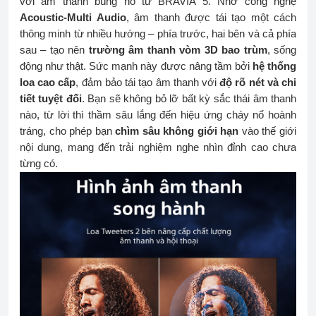
với âm thanh bùng nổ từ BRAVIA 5. Nhờ công nghệ
Acoustic-Multi Audio
, âm thanh được tái tạo một cách
thông minh từ nhiều hướng – phía trước, hai bên và cả phía
sau – tạo nên
trường âm thanh vòm 3D bao trùm
, sống
động như thật. Sức mạnh này được nâng tầm bởi
hệ thống
loa cao cấp
, đảm bảo tái tạo âm thanh với
độ rõ nét và chi
tiết tuyệt đối
. Bạn sẽ không bỏ lỡ bất kỳ sắc thái âm thanh
nào, từ lời thì thầm sâu lắng đến hiệu ứng cháy nổ hoành
tráng, cho phép bạn
chìm sâu không giới hạn
vào thế giới
nội dung, mang đến trải nghiệm nghe nhìn đỉnh cao chưa
từng có.