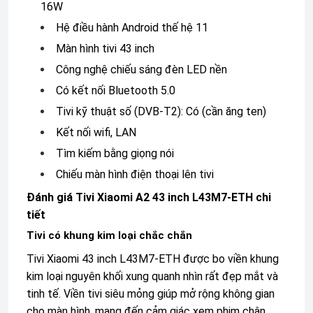
16W
Hệ điều hành Android thế hệ 11
Màn hình tivi 43 inch
Công nghệ chiếu sáng đèn LED nền
Có kết nối Bluetooth 5.0
Tivi kỹ thuật số (DVB-T2): Có (cần ăng ten)
Kết nối wifi, LAN
Tìm kiếm bằng giọng nói
Chiếu màn hình
điện thoại
lên tivi
Đánh giá Tivi Xiaomi A2 43 inch L43M7-ETH chi
tiết
Tivi có khung kim loại chắc chắn
Tivi Xiaomi 43 inch
L43M7-ETH được bo viền khung
kim loại nguyên khối xung quanh nhìn rất đẹp mắt và
tinh tế. Viền tivi siêu mỏng giúp mở rộng không gian
cho màn hình, mang đến cảm giác xem phim chân