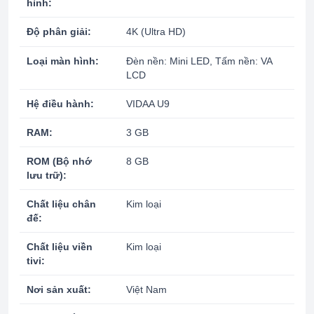
hình:
Độ phân giải:
4K (Ultra HD)
Loại màn hình:
Đèn nền: Mini LED, Tấm nền: VA
LCD
Hệ điều hành:
VIDAA U9
RAM:
3 GB
ROM (Bộ nhớ
8 GB
lưu trữ):
Chất liệu chân
Kim loại
đế:
Chất liệu viền
Kim loại
tivi:
Nơi sản xuất:
Việt Nam