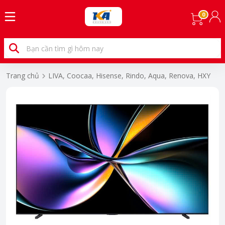
0
Trang chủ
LIVA, Coocaa, Hisense, Rindo, Aqua, Renova, HXY