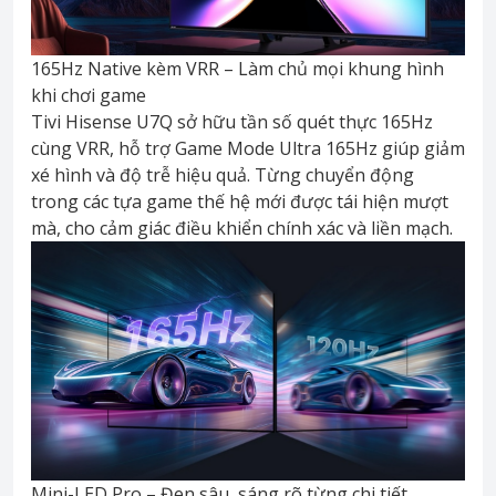
165Hz Native kèm VRR – Làm chủ mọi khung hình
khi chơi game
Tivi Hisense U7Q sở hữu tần số quét thực 165Hz
cùng VRR, hỗ trợ Game Mode Ultra 165Hz giúp giảm
xé hình và độ trễ hiệu quả. Từng chuyển động
trong các tựa game thế hệ mới được tái hiện mượt
mà, cho cảm giác điều khiển chính xác và liền mạch.
Mini-LED Pro – Đen sâu, sáng rõ từng chi tiết