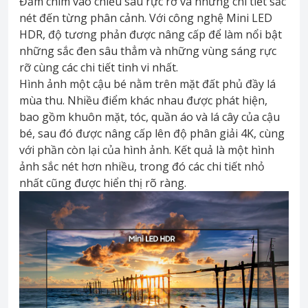
Đắm chìm vào chiều sâu rực rỡ và những chi tiết sắc
nét đến từng phân cảnh. Với công nghệ Mini LED
HDR, độ tương phản được nâng cấp để làm nổi bật
những sắc đen sâu thẳm và những vùng sáng rực
rỡ cùng các chi tiết tinh vi nhất.
Hình ảnh một cậu bé nằm trên mặt đất phủ đầy lá
mùa thu. Nhiều điểm khác nhau được phát hiện,
bao gồm khuôn mặt, tóc, quần áo và lá cây của cậu
bé, sau đó được nâng cấp lên độ phân giải 4K, cùng
với phần còn lại của hình ảnh. Kết quả là một hình
ảnh sắc nét hơn nhiều, trong đó các chi tiết nhỏ
nhất cũng được hiển thị rõ ràng.