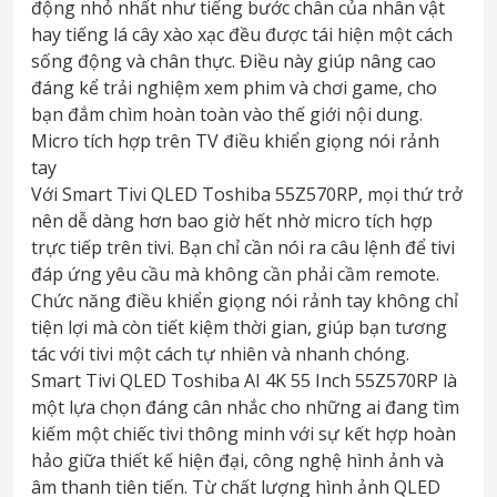
động nhỏ nhất như tiếng bước chân của nhân vật
hay tiếng lá cây xào xạc đều được tái hiện một cách
sống động và chân thực. Điều này giúp nâng cao
đáng kể trải nghiệm xem phim và chơi game, cho
bạn đắm chìm hoàn toàn vào thế giới nội dung.
Micro tích hợp trên TV điều khiển giọng nói rảnh
tay
Với Smart Tivi QLED Toshiba 55Z570RP, mọi thứ trở
nên dễ dàng hơn bao giờ hết nhờ micro tích hợp
trực tiếp trên tivi. Bạn chỉ cần nói ra câu lệnh để tivi
đáp ứng yêu cầu mà không cần phải cầm remote.
Chức năng điều khiển giọng nói rảnh tay không chỉ
tiện lợi mà còn tiết kiệm thời gian, giúp bạn tương
tác với tivi một cách tự nhiên và nhanh chóng.
Smart Tivi QLED Toshiba AI 4K 55 Inch 55Z570RP là
một lựa chọn đáng cân nhắc cho những ai đang tìm
kiếm một chiếc tivi thông minh với sự kết hợp hoàn
hảo giữa thiết kế hiện đại, công nghệ hình ảnh và
âm thanh tiên tiến. Từ chất lượng hình ảnh QLED