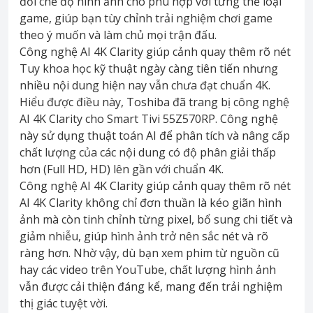
đổi chế độ hình ảnh cho phù hợp với từng thể loại
game, giúp bạn tùy chỉnh trải nghiệm chơi game
theo ý muốn và làm chủ mọi trận đấu.
Công nghệ AI 4K Clarity giúp cảnh quay thêm rõ nét
Tuy khoa học kỹ thuật ngày càng tiên tiến nhưng
nhiều nội dung hiện nay vẫn chưa đạt chuẩn 4K.
Hiểu được điều này, Toshiba đã trang bị công nghệ
AI 4K Clarity cho Smart Tivi 55Z570RP. Công nghệ
này sử dụng thuật toán AI để phân tích và nâng cấp
chất lượng của các nội dung có độ phân giải thấp
hơn (Full HD, HD) lên gần với chuẩn 4K.
Công nghệ AI 4K Clarity giúp cảnh quay thêm rõ nét
AI 4K Clarity không chỉ đơn thuần là kéo giãn hình
ảnh mà còn tinh chỉnh từng pixel, bổ sung chi tiết và
giảm nhiễu, giúp hình ảnh trở nên sắc nét và rõ
ràng hơn. Nhờ vậy, dù bạn xem phim từ nguồn cũ
hay các video trên YouTube, chất lượng hình ảnh
vẫn được cải thiện đáng kể, mang đến trải nghiệm
thị giác tuyệt vời.