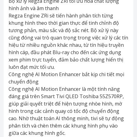
Bộ xử lý Regza Engine ZRi tối ưu hóa chất lượng
hình ảnh và âm thanh
Regza Engine ZRi sẽ tiến hành phân tích từng
khung hình theo thời gian thực để tinh chỉnh độ
tương phản, màu sắc và độ sắc nét. Bộ xử lý này
cũng đóng vai trò quan trọng trong việc xử lý các tín
hiệu từ nhiều nguồn khác nhau, từ tín hiệu truyền
hình cáp, đầu phát Blu-ray cho đến các ứng dụng
xem phim trực tuyến, đảm bảo chất lượng hiển thị
luôn đạt mức tối ưu.
Công nghệ AI Motion Enhancer bắt kịp chi tiết mọi
chuyển động
Công nghệ AI Motion Enhancer là một tính năng
đáng giá trên Smart Tivi QLED Toshiba 55Z570RP,
giúp giải quyết triệt để hiện tượng nhòe hình, mờ
hình trong các cảnh quay có tốc độ chuyển động
cao. Nhờ thuật toán AI thông minh, tivi sẽ tự động
phân tích và chèn thêm các khung hình phụ vào
giữa các khung hình gốc.