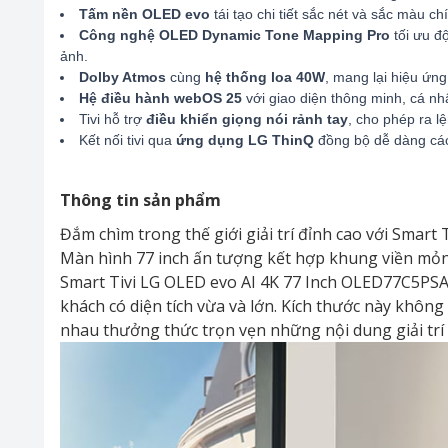
Tấm nền OLED evo
tái tạo chi tiết sắc nét và sắc màu c
Công nghệ OLED Dynamic Tone Mapping Pro
tối ưu đ
ảnh.
Dolby Atmos
cùng
hệ thống loa 40W
, mang lại hiệu ứn
Hệ điều hành webOS 25
với giao diện thông minh, cá nh
Tivi hỗ trợ
điều khiển giọng nói rảnh tay
, cho phép ra 
Kết nối tivi qua
ứng dụng LG ThinQ
đồng bộ dễ dàng các 
Thông tin sản phẩm
Đắm chìm trong thế giới giải trí đỉnh cao với Smar
Màn hình 77 inch ấn tượng kết hợp khung viền mỏn
Smart Tivi LG OLED evo AI 4K 77 Inch OLED77C5PSA 
khách có diện tích vừa và lớn. Kích thước này khôn
nhau thưởng thức trọn vẹn những nội dung giải trí 