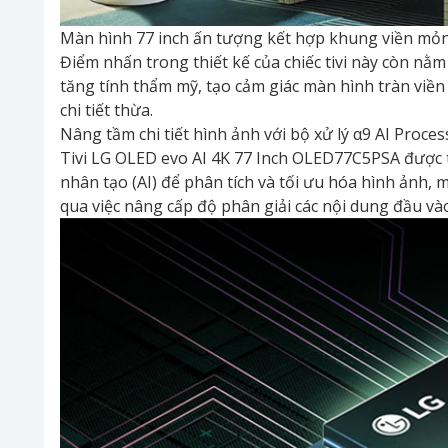
Màn hình 77 inch ấn tượng kết hợp khung viền mỏn
Điểm nhấn trong thiết kế của chiếc tivi này còn nằ
tăng tính thẩm mỹ, tạo cảm giác màn hình tràn viền
chi tiết thừa.
Nâng tầm chi tiết hình ảnh với bộ xử lý α9 AI Proce
Tivi LG OLED evo AI 4K 77 Inch OLED77C5PSA được tíc
nhân tạo (AI) để phân tích và tối ưu hóa hình ảnh, 
qua việc nâng cấp độ phân giải các nội dung đầu vào