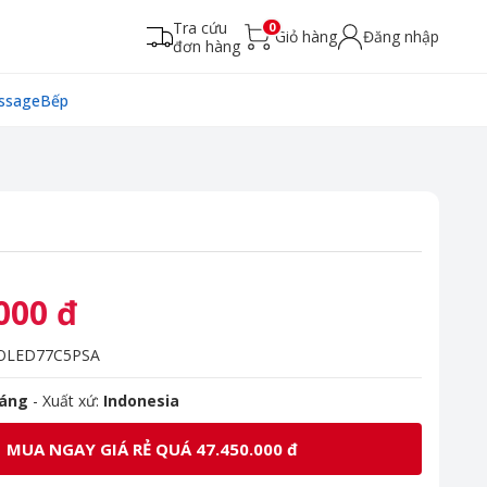
Tra cứu
0
Giỏ hàng
Đăng nhập
đơn hàng
ssage
Bếp
000 đ
OLED77C5PSA
háng
- Xuất xứ:
Indonesia
MUA NGAY GIÁ RẺ QUÁ 47.450.000 đ