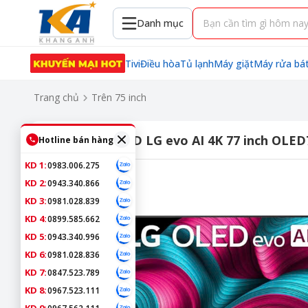
Danh mục
Tivi
Điều hòa
Tủ lạnh
Máy giặt
Máy rửa bá
Trang chủ
Trên 75 inch
Smart Tivi OLED LG evo AI 4K 77 inch OLE
Hotline bán hàng
KD 1:
0983.006.275
KD 2:
0943.340.866
KD 3:
0981.028.839
KD 4:
0899.585.662
KD 5:
0943.340.996
KD 6:
0981.028.836
KD 7:
0847.523.789
KD 8:
0967.523.111