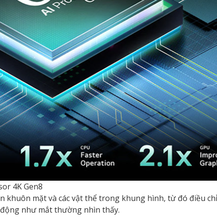
ssor 4K Gen8
ện khuôn mặt và các vật thể trong khung hình, từ đó điều c
 động như mắt thường nhìn thấy.