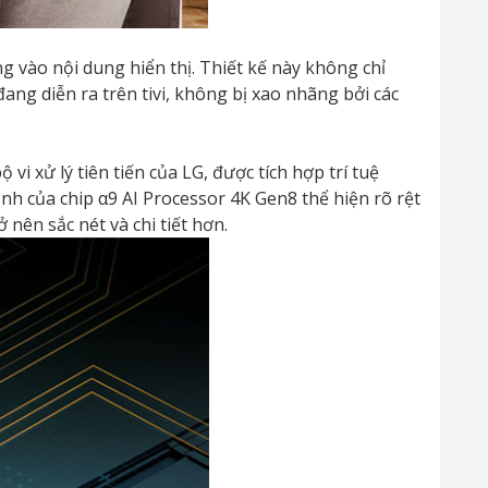
g vào nội dung hiển thị. Thiết kế này không chỉ
ng diễn ra trên tivi, không bị xao nhãng bởi các
i xử lý tiên tiến của LG, được tích hợp trí tuệ
ảnh của chip α9 AI Processor 4K Gen8 thể hiện rõ rệt
nên sắc nét và chi tiết hơn.