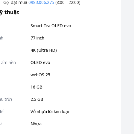
Gọi đặt mua
0983.006.275
(8:00 - 22:00)
ỹ thuật
Smart Tivi OLED evo
nh
77 inch
4K (Ultra HD)
:Tấm nền
OLED evo
webOS 25
16 GB
u trữ)
2.5 GB
đế
Vỏ nhựa lõi kim loại
vi
Nhựa