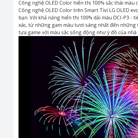
Công nghệ OLED Color hiển thị 100% sắc thái màu 
Công nghệ OLED Color trên Smart Tivi LG OLED evo 
bạn. Với khả năng hiển thị 100% dải màu DCI-P3 - t
xác, từ những gam màu tươi sáng nhất đến những t
tựa game với màu sắc sống động như ý đồ của nhà 