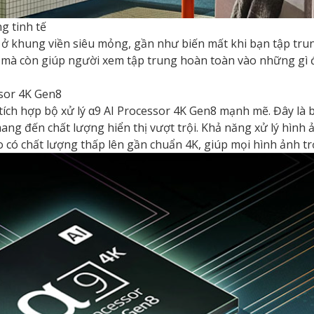
g tinh tế
m ở khung viền siêu mỏng, gần như biến mất khi bạn tập trun
 mà còn giúp người xem tập trung hoàn toàn vào những gì đa
ssor 4K Gen8
h hợp bộ xử lý α9 AI Processor 4K Gen8 mạnh mẽ. Đây là bộ v
mang đến chất lượng hiển thị vượt trội. Khả năng xử lý hình 
 có chất lượng thấp lên gần chuẩn 4K, giúp mọi hình ảnh trở 