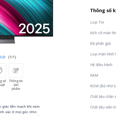
Thông số k
Loại Tivi
Kích cỡ màn hì
Độ phân giải
Loại màn hình
 bật
(1/1)
Hệ điều hành
RAM
g số
Thông tin
huật
sản
ROM (Bộ nhớ lư
phẩm
Chất liệu chân 
m giác liền mạch khi xem.
Chất liệu viền ti
hính xác ở mọi góc nhìn.