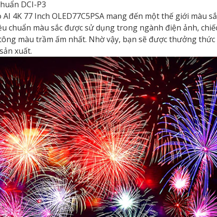
chuẩn DCI-P3
AI 4K 77 Inch OLED77C5PSA mang đến một thế giới màu sắc r
iêu chuẩn màu sắc được sử dụng trong ngành điện ảnh, chiếc 
ông màu trầm ấm nhất. Nhờ vậy, bạn sẽ được thưởng thức 
sản xuất.