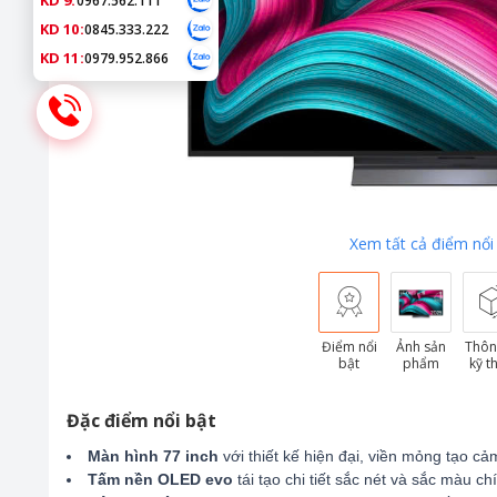
KD 9:
0967.562.111
KD 10:
0845.333.222
KD 11:
0979.952.866
Xem tất cả điểm nổi
Điểm nổi
Ảnh sản
Thôn
bật
phẩm
kỹ t
Đặc điểm nổi bật
Màn hình 77 inch
với thiết kế hiện đại, viền mỏng tạo cả
Tấm nền OLED evo
tái tạo chi tiết sắc nét và sắc màu c