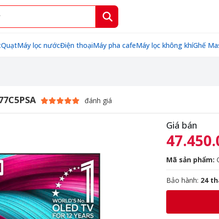
t
Quạt
Máy lọc nước
Điện thoại
Máy pha cafe
Máy lọc không khí
Ghế Ma
D77C5PSA
đánh giá
Giá bán
47.450.
Mã sản phẩm:
Bảo hành:
24 t