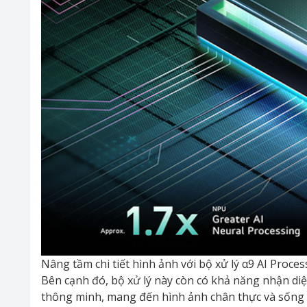
Nâng tầm chi tiết hình ảnh với bộ xử lý α9 AI Proce
Bên cạnh đó, bộ xử lý này còn có khả năng nhận di
thông minh, mang đến hình ảnh chân thực và sống