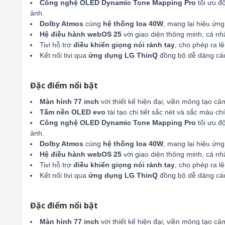
Công nghệ OLED Dynamic Tone Mapping Pro
tối ưu đ
ảnh.
Dolby Atmos
cùng
hệ thống loa 40W
, mang lại hiệu ứn
Hệ điều hành webOS 25
với giao diện thông minh, cá nh
Tivi hỗ trợ
điều khiển giọng nói rảnh tay
, cho phép ra 
Kết nối tivi qua
ứng dụng LG ThinQ
đồng bộ dễ dàng các 
Đặc điểm nổi bật
Màn hình 77 inch
với thiết kế hiện đại, viền mỏng tạo cả
Tấm nền OLED evo
tái tạo chi tiết sắc nét và sắc màu c
Công nghệ OLED Dynamic Tone Mapping Pro
tối ưu đ
ảnh.
Dolby Atmos
cùng
hệ thống loa 40W
, mang lại hiệu ứn
Hệ điều hành webOS 25
với giao diện thông minh, cá nh
Tivi hỗ trợ
điều khiển giọng nói rảnh tay
, cho phép ra 
Kết nối tivi qua
ứng dụng LG ThinQ
đồng bộ dễ dàng các 
Đặc điểm nổi bật
Màn hình 77 inch
với thiết kế hiện đại, viền mỏng tạo cả