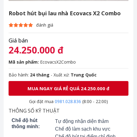
Robot hút bụi lau nhà Ecovacs X2 Combo
đánh giá
Giá bán
24.250.000 đ
Mã sản phẩm:
EcovacsX2Combo
Bảo hành:
24 tháng
- Xuất xứ:
Trung Quốc
MUA NGAY GIÁ RẺ QUÁ 24.250.000 đ
Gọi đặt mua
0981.028.836
(8:00 - 22:00)
THÔNG SỐ KỸ THUẬT
Chế độ hút
Tự động nhận diện thảm
thông minh:
Chế độ làm sạch khu vực
Chế độ hút tại điểm chỉ định