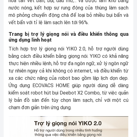
hòa tan vết bẩn, bụi, dầu mỡ,... và được làm khô bằng
nước nóng, kết hợp sự rung động của thùng làm sạch
mô phỏng chuyển động chà để loại bỏ nhiều bụi bẩn và
vết bẩn với tỉ lệ làm sạch lên tới 96%.
Trang bị trợ lý giọng nói và điều khiển thông qua
ứng dụng linh hoạt
Tích hợp trợ lý giọng nói YIKO 2.0, hỗ trợ người dùng
bằng cách điều khiển bằng giọng nói. YIKO có khả năng
thực hiện nhiều lệnh, hỗ trợ đa ngôn ngữ, xử lý ngôn ngữ
tự nhiên ngay cả khi không có internet, và điều khiển từ
xa các chức năng của robot bao gồm lập lịch dọn dẹp.
Ứng dụng ECOVACS HOME giúp người dùng dễ dàng
kiểm soát robot hút bụi Deebot X2 Combo, từ việc quản
lý bản đồ sàn đến tùy chọn làm sạch, chỉ với một cú
chạm đơn giản trên ứng dụng.