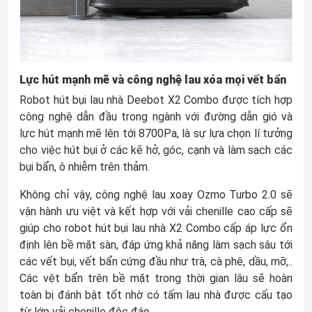
Lực hút mạnh mẽ và công nghệ lau xóa mọi vết bẩn
Robot hút bụi lau nhà Deebot X2 Combo được tích hợp
công nghệ dẫn đầu trong ngành với đường dẫn gió và
lực hút mạnh mẽ lên tới 8700Pa, là sự lựa chọn lí tưởng
cho việc hút bụi ở các kẽ hở, góc, cạnh và làm sạch các
bụi bẩn, ô nhiễm trên thảm.
Không chỉ vậy, công nghệ lau xoay Ozmo Turbo 2.0 sẽ
vận hành ưu việt và kết hợp với vải chenille cao cấp sẽ
giúp cho robot hút bụi lau nhà X2 Combo cấp áp lực ổn
định lên bề mặt sàn, đáp ứng khả năng làm sạch sâu tới
các vết bụi, vết bẩn cứng đầu như trà, cà phê, dầu, mỡ,..
Các vệt bẩn trên bề mặt trong thời gian lâu sẽ hoàn
toàn bị đánh bật tốt nhờ có tấm lau nhà được cấu tạo
từ lớp vải chenille độc đáo.