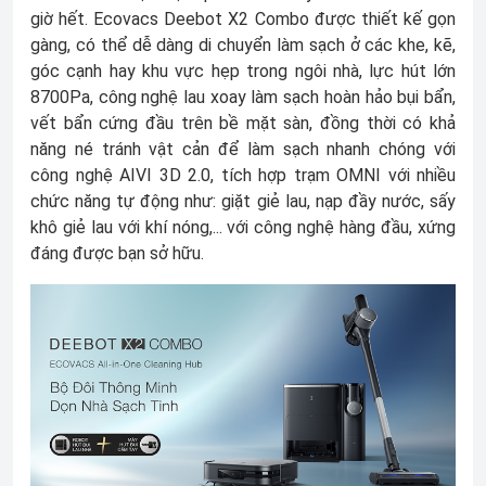
giờ hết. Ecovacs Deebot X2 Combo được thiết kế gọn
gàng, có thể dễ dàng di chuyển làm sạch ở các khe, kẽ,
góc cạnh hay khu vực hẹp trong ngôi nhà, lực hút lớn
8700Pa, công nghệ lau xoay làm sạch hoàn hảo bụi bẩn,
vết bẩn cứng đầu trên bề mặt sàn, đồng thời có khả
năng né tránh vật cản để làm sạch nhanh chóng với
công nghệ AIVI 3D 2.0, tích hợp trạm OMNI với nhiều
chức năng tự động như: giặt giẻ lau, nạp đầy nước, sấy
khô giẻ lau với khí nóng,... với công nghệ hàng đầu, xứng
đáng được bạn sở hữu.