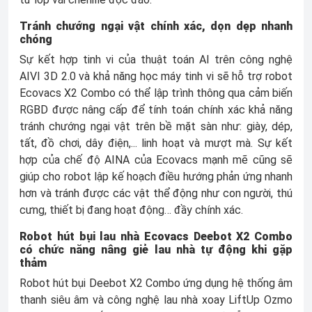
Tránh chướng ngại vật chính xác, dọn dẹp nhanh
chóng
Sự kết hợp tinh vi của thuật toán AI trên công nghệ
AIVI 3D 2.0 và khả năng học máy tinh vi sẽ hỗ trợ robot
Ecovacs X2 Combo có thể lập trình thông qua cảm biến
RGBD được nâng cấp để tính toán chính xác khả năng
tránh chướng ngại vật trên bề mặt sàn như: giày, dép,
tất, đồ chơi, dây điện,... linh hoạt và mượt mà. Sự kết
hợp của chế độ AINA của Ecovacs mạnh mẽ cũng sẽ
giúp cho robot lập kế hoạch điều hướng phản ứng nhanh
hơn và tránh được các vật thể động như con người, thú
cưng, thiết bị đang hoạt động… đầy chính xác.
Robot hút bụi lau nhà Ecovacs Deebot X2 Combo
có chức năng nâng giẻ lau nhà tự động khi gặp
thảm
Robot hút bụi Deebot X2 Combo ứng dụng hệ thống âm
thanh siêu âm và công nghệ lau nhà xoay LiftUp Ozmo