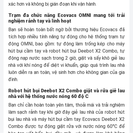
xác hơn và không bị gián đoạn khi vận hành.
Trạm đa chức năng Ecovacs OMNI mang tới trải
nghiệm rảnh tay và linh hoạt
Bạn sẽ hoàn toàn bất ngờ bởi thương hiệu Ecovacs đã
tích hợp nhiều tính năng tự động cho hệ thống trạm tự
động OMNI, bao gồm: tự động làm trống kép cho máy
hút bụi cầm tay và robot hút bụi Deebot X2 Combo, tự
động nạp nước sạch trong 2 giờ, giặt và sấy khô giẻ lau
nhà với khí nóng để diệt vi khuẩn, giúp quá trình lau nhà
luôn diễn ra an toàn, vệ sinh hơn cho không gian của gia
đình.
Robot hút bụi Deebot X2 Combo giặt và rửa giẻ lau
nhà với hệ thống nước nóng 60 độ C
Bạn chỉ cần hoàn toàn yên tâm, thoải mái và trải nghiệm
làm sạch rảnh tay khi giờ đây giẻ lau nhà của robot hút
bụi lau nhà và máy hút bụi cầm tay Ecovacs Deebot X2
Combo được tự động giặt rửa với nước nóng 60°C để