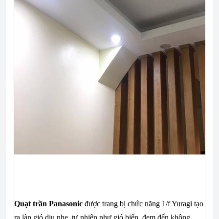
Quạt trần Panasonic
được trang bị chức năng 1/f Yuragi tạo
ra làn gió dịu nhẹ, tự nhiên như gió biển, đem đến không