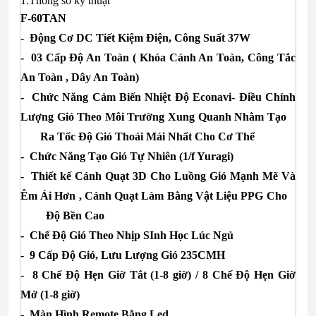
1.Thông số kỹ thuật
F-60TAN
- Động Cơ DC Tiết Kiệm Điện, Công Suất 37W
- 03 Cấp Độ An Toàn ( Khóa Cánh An Toàn, Công Tắc
An Toàn , Dây An Toàn)
- Chức Năng Cảm Biến Nhiệt Độ Econavi- Điều Chỉnh
Lượng Gió Theo Môi Trường Xung Quanh Nhằm Tạo
Ra Tốc Độ Gió Thoải Mái Nhất Cho Cơ Thể
- Chức Năng Tạo Gió Tự Nhiên (1/f Yuragi)
- Thiết kế Cánh Quạt 3D Cho Luồng Gió Mạnh Mẽ Và
Êm Ái Hơn , Cánh Quạt Làm Bằng Vật Liệu PPG Cho
Độ Bền Cao
- Chế Độ Gió Theo Nhịp SInh Học Lúc Ngủ
- 9 Cấp Độ Gió, Lưu Lượng Gió 235CMH
- 8 Chế Độ Hẹn Giờ Tắt (1-8 giờ) / 8 Chế Độ Hẹn Giờ
Mở (1-8 giờ)
- Màn Hình Remote Bằng Led