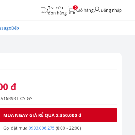
Tra cứu
0
Giỏ hàng
Đăng nhập
đơn hàng
ssage
Bếp
00 đ
V16RSRT-CY-GY
MUA NGAY GIÁ RẺ QUÁ 2.350.000 đ
Gọi đặt mua
0983.006.275
(8:00 - 22:00)