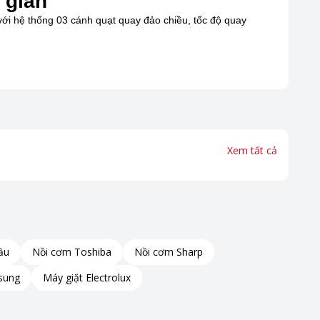
 gian
với hệ thống 03 cánh quạt quay đảo chiều, tốc độ quay
Xem tất cả
ầu
Nồi cơm Toshiba
Nồi cơm Sharp
sung
Máy giặt Electrolux