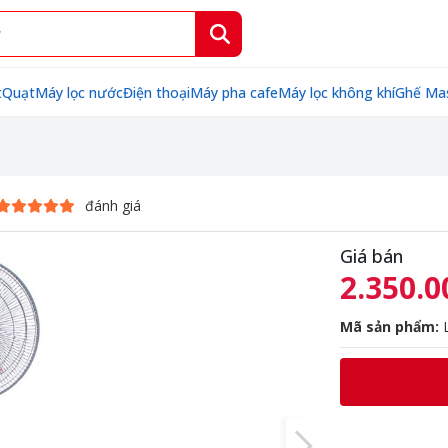
t
Quạt
Máy lọc nước
Điện thoại
Máy pha cafe
Máy lọc không khí
Ghế Ma
đánh giá
Giá bán
2.350.0
Mã sản phẩm:
L