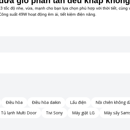
đưa gió phân tán đều khắp không
 tốc độ nhẹ, vừa, mạnh cho bạn lựa chọn phù hợp với thời tiết, cùng 
ông suất 49W hoạt động êm ái, tiết kiệm điện năng.
Điều hòa
Điều hòa daikin
Lẩu điện
Nồi chiên không d
Tủ lạnh Multi Door
Tivi Sony
Máy giặt LG
Máy sấy Sam