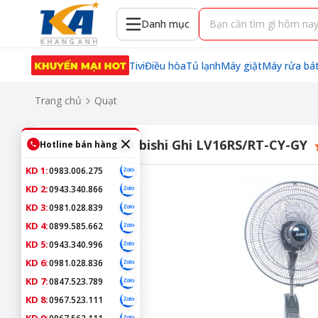
Danh mục
Tivi
Điều hòa
Tủ lạnh
Máy giặt
Máy rửa bá
Trang chủ
Quạt
Quạt cây Mitsubishi Ghi LV16RS/RT-CY-GY
Hotline bán hàng
KD 1:
0983.006.275
KD 2:
0943.340.866
KD 3:
0981.028.839
KD 4:
0899.585.662
KD 5:
0943.340.996
KD 6:
0981.028.836
KD 7:
0847.523.789
KD 8:
0967.523.111