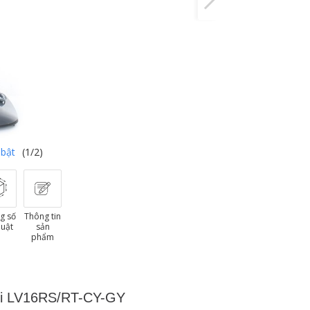
 bật
(1/2)
g số
Thông tin
huật
sản
phẩm
Ghi LV16RS/RT-CY-GY