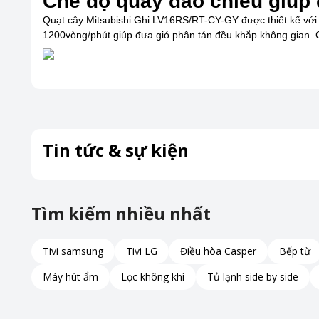
Chế độ quay đảo chiều giúp 
Quạt cây Mitsubishi Ghi LV16RS/RT-CY-GY được thiết kế với 3
1200vòng/phút giúp đưa gió phân tán đều khắp không gian. C
Tin tức & sự kiện
Tìm kiếm nhiều nhất
Tivi samsung
Tivi LG
Điều hòa Casper
Bếp từ
Máy hút ẩm
Lọc không khí
Tủ lạnh side by side