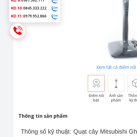
KD 9:
0967.562.111
KD 10:
0845.333.222
KD 11:
0979.952.866
Xem tất cả điểm nổi
Điểm nổi
Ảnh sản
Thôn
bật
phẩm
kỹ t
Thông tin sản phẩm
Thông số kỹ thuật: Quạt cây Mitsubishi 