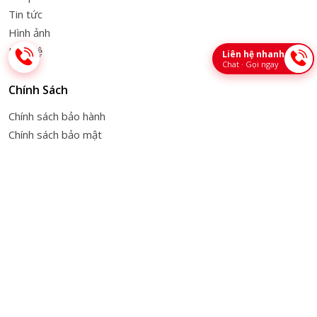
Tin tức
Hình ảnh
Liên hệ
Liên hệ nhanh
Chat · Gọi ngay
Chính Sách
Chính sách bảo hành
Chính sách bảo mật
Chính sách đổi trả hàng
Chính sách thanh toán
Hỗ Trợ Khách Hàng
Bảng giá và dịch vụ lắp đặt
Hướng dẫn thanh toán
Vận chuyển và giao nhận
Hướng dẫn mua hàng