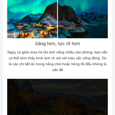
Sáng hơn, rực rỡ hơn
Ngay cả giữa mùa hè khi ánh nắng chiếu vào phòng, bạn vẫn
có thể nhìn thấy hình ảnh rõ nét với màu sắc sống động. Dù
là các chi tiết ẩn trong nắng chói hoặc bóng tối đều không là
vấn đề