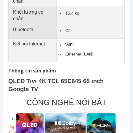
chân:
Khối lượng có
15.4 kg
chân:
Bluetooth:
Có
Kết nối Internet:
WiFi
Ethernet (LAN)
Thông tin sản phẩm
QLED Tivi 4K TCL 65C645 65 inch
Google TV
CÔNG NGHỆ NỔI BẬT