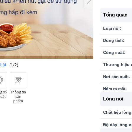
Tổng quan
Loại nồi:
Dung tích:
Công suất:
 bật
(1/2)
Thương hiệu 
Nơi sản xuất:
Năm ra mắt:
g số
Thông tin
huật
sản
Lòng nồi
phẩm
Chất liệu lòng
Độ dày lòng n