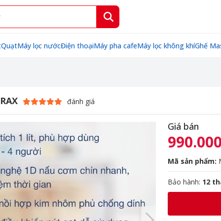
t
Quạt
Máy lọc nước
Điện thoại
Máy pha cafe
Máy lọc không khí
Ghế Ma
FRAX
đánh giá
Giá bán
990.000
Mã sản phẩm:
Bảo hành:
12 t