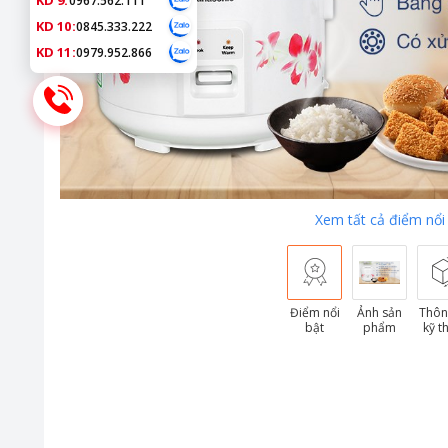
KD 9:
0967.562.111
KD 10:
0845.333.222
KD 11:
0979.952.866
Xem tất cả điểm nổi
Điểm nổi
Ảnh sản
Thôn
bật
phẩm
kỹ t