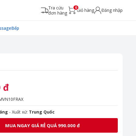
Tra cứu
0
Giỏ hàng
Đăng nhập
đơn hàng
ssage
Bếp
 đ
MVN10FRAX
háng
- Xuất xứ:
Trung Quốc
MUA NGAY GIÁ RẺ QUÁ 990.000 đ