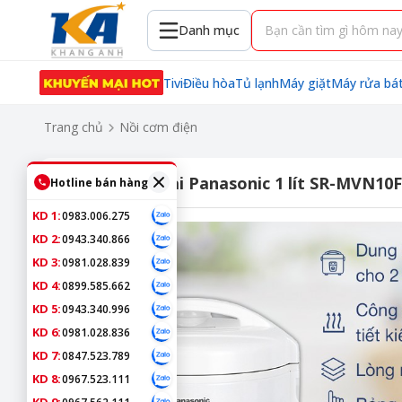
Danh mục
Tivi
Điều hòa
Tủ lạnh
Máy giặt
Máy rửa bá
Trang chủ
Nồi cơm điện
Nồi cơm nắp gài Panasonic 1 lít SR-MVN10
Hotline bán hàng
KD 1:
0983.006.275
KD 2:
0943.340.866
KD 3:
0981.028.839
KD 4:
0899.585.662
KD 5:
0943.340.996
KD 6:
0981.028.836
KD 7:
0847.523.789
KD 8:
0967.523.111