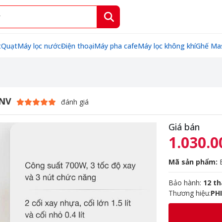
t
Quạt
Máy lọc nước
Điện thoại
Máy pha cafe
Máy lọc không khí
Ghế Ma
1NV
đánh giá
Giá bán
1.030.0
Mã sản phẩm:
B
Bảo hành:
12 t
Thương hiệu:
PHI