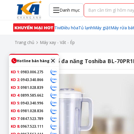
Danh mục
Tivi
Điều hòa
Tủ lạnh
Máy giặt
Máy rửa bá
Trang chủ
Máy xay - Vắt - Ép
Máy xay sinh tố đa năng Toshiba BL-70PR
Hotline bán hàng
KD 1:
0983.006.275
KD 2:
0943.340.866
KD 3:
0981.028.839
KD 4:
0899.585.662
KD 5:
0943.340.996
KD 6:
0981.028.836
KD 7:
0847.523.789
KD 8:
0967.523.111