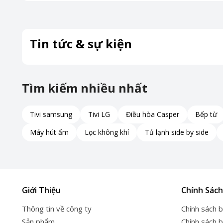
Tin tức & sự kiện
Tìm kiếm nhiều nhất
Tivi samsung
Tivi LG
Điều hòa Casper
Bếp từ
Máy hút ẩm
Lọc không khí
Tủ lạnh side by side
Giới Thiệu
Chính Sách
Thông tin về công ty
Chính sách 
Sản phẩm
Chính sách 