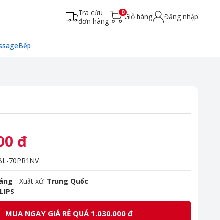
Tra cứu
0
Giỏ hàng
Đăng nhập
đơn hàng
ssage
Bếp
00 đ
L-70PR1NV
háng
- Xuất xứ:
Trung Quốc
LIPS
MUA NGAY GIÁ RẺ QUÁ 1.030.000 đ