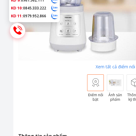
KD 9:
0967.562.111
KD 10:
0845.333.222
KD 11:
0979.952.866
Xem tất cả điểm nổi
Điểm nổi
Ảnh sản
Thôn
bật
phẩm
kỹ t
Thông tin sản phẩm