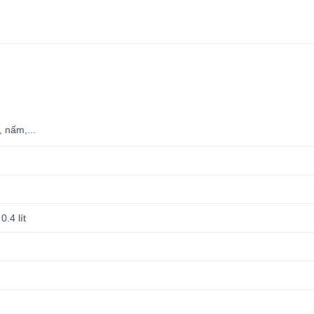
, nấm,...
0.4 lít