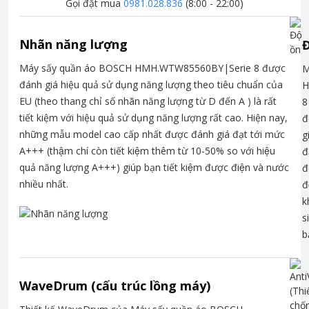
Gọi đặt mua
0981.028.836
(8:00 - 22:00)
Nhãn năng lượng
Đ
Máy sấy quần áo BOSCH HMH.WTW85560BY|Serie 8 được
M
đánh giá hiệu quả sử dụng năng lượng theo tiêu chuẩn của
H
EU (theo thang chỉ số nhãn năng lượng từ D đến A ) là rất
8
tiết kiệm với hiệu quả sử dụng năng lượng rất cao. Hiện nay,
đ
những mẫu model cao cấp nhất được đánh giá đạt tới mức
g
A+++ (thậm chí còn tiết kiệm thêm từ 10-50% so với hiệu
đ
quả năng lượng A+++) giúp bạn tiết kiệm được điện và nước
đ
nhiều nhất.
đ
k
s
b
WaveDrum (cấu trúc lồng máy)