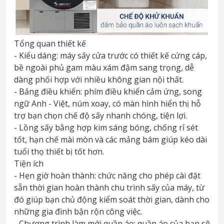
Tổng quan thiết kế
- Kiểu dáng: máy sấy cửa trước có thiết kế cứng cáp,
bề ngoài phủ gam màu xám đậm sang trọng, dễ
dàng phối hợp với nhiều không gian nội thất.
- Bảng điều khiển: phím điều khiển cảm ứng, song
ngữ Anh - Việt, núm xoay, có màn hình hiển thị hỗ
trợ bạn chọn chế độ sấy nhanh chóng, tiện lợi.
- Lồng sấy bằng hợp kim sáng bóng, chống rỉ sét
tốt, hạn chế mài mòn và các mảng bám giúp kéo dài
tuổi thọ thiết bị tốt hơn.
Tiện ích
- Hẹn giờ hoàn thành: chức năng cho phép cài đặt
sẵn thời gian hoàn thành chu trình sấy của máy, từ
đó giúp bạn chủ động kiểm soát thời gian, dành cho
những gia đình bận rộn công việc.
- Chương trình làm mới quần áo: quần áo của bạn sẽ