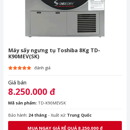
Máy sấy ngưng tụ Toshiba 8Kg TD-
K90MEV(SK)
đánh giá
Giá bán
8.250.000 đ
Mã sản phẩm:
TD-K90MEVSK
Bảo hành:
24 tháng
- Xuất xứ:
Trung Quốc
MUA NGAY GIÁ RẺ QUÁ 8.250.000 đ