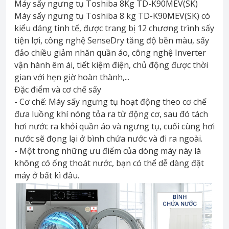
Máy sấy ngưng tụ Toshiba 8Kg TD-K90MEV(SK)
Máy sấy ngưng tụ Toshiba 8 kg TD-K90MEV(SK) có
kiểu dáng tinh tế, được trang bị 12 chương trình sấy
tiện lợi, công nghệ SenseDry tăng độ bền màu, sấy
đảo chiều giảm nhăn quần áo, công nghệ Inverter
vận hành êm ái, tiết kiệm điện, chủ động được thời
gian với hẹn giờ hoàn thành,...
Đặc điểm và cơ chế sấy
- Cơ chế: Máy sấy ngưng tụ hoạt động theo cơ chế
đưa luồng khí nóng tỏa ra từ động cơ, sau đó tách
hơi nước ra khỏi quần áo và ngưng tụ, cuối cùng hơi
nước sẽ đọng lại ở bình chứa nước và đi ra ngoài.
- Một trong những ưu điểm của dòng máy này là
không có ống thoát nước, bạn có thể dễ dàng đặt
máy ở bất kì đâu.