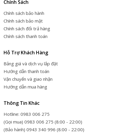
Chính Sách
HẠT VÀ BỘT.
Chính sách bảo hành
Chính sách bảo mật
Chính sách đổi trả hàng
HỆ THỐNG GIA NHIỆT
Chính sách thanh toán
TIÊN TIẾN
Hỗ Trợ Khách Hàng
Bảng giá và dịch vụ lắp đặt
Máy pha cà phê Delonghi ECAM22.110.B có h
Ệ THỐNG GIA
Hướng dẫn thanh toán
NHIỆT TIÊN TIẾN HỖ TRỢ GIA NHIỆT NHANH CHÓNG, PH
Vận chuyển và giao nhận
CÀ PHÊ TẠI NHIỆT ĐỘ LÝ TƯỞNG, MANG ĐẾN TÁCH CÀ
Hướng dẫn mua hàng
PHÊ THƠM NGON TRỌN VỊ.
Thông Tin Khác
Vệ sinh dễ dàng
Hotline: 0983 006 275
(Gọi mua) 0983 006 275 (8:00 - 22:00)
(Bảo hành) 0943 340 996 (8:00 - 22:00)
Máy pha cà phê Delonghi ECAM22.110.B tích hợp thêm cho