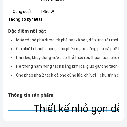
Công suất :
1450 W
Thông số kỹ thuật
Đặc điểm nổi bật
Máy có thể pha được cà phê hạt và bột, đáp ứng tốt mọi nhu
Gia nhiệt nhanh chóng, cho phép người dùng pha cà phê tại n
Phin lọc, khay đựng nước có thể tháo rời, thuận tiện cho quá t
Hệ thống hâm nóng tách bằng kim loại giúp giữ cho tách cà p
Cho phép pha 2 tách cà phê cùng lúc, chỉ với 1 chu trình chiết 
Thông tin sản phẩm
Thiết kế nhỏ gọn dễ 
Máy pha cà phê Delonghi ECAM22.110.B sở hữu thiết