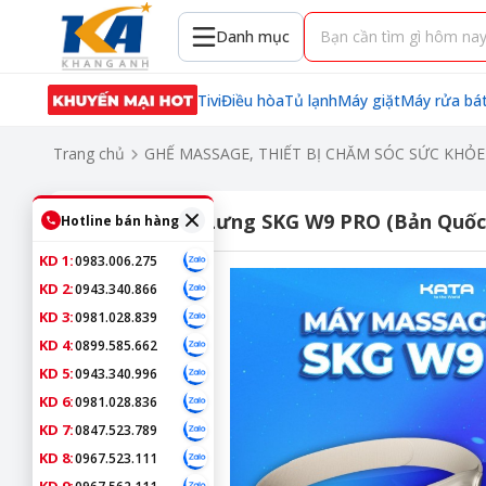
Danh mục
Tivi
Điều hòa
Tủ lạnh
Máy giặt
Máy rửa bá
Trang chủ
GHẾ MASSAGE, THIẾT BỊ CHĂM SÓC SỨC KHỎE
Máy Massage Lưng SKG W9 PRO (Bản Quốc 
Hotline bán hàng
KD 1:
0983.006.275
KD 2:
0943.340.866
KD 3:
0981.028.839
KD 4:
0899.585.662
KD 5:
0943.340.996
KD 6:
0981.028.836
KD 7:
0847.523.789
KD 8:
0967.523.111