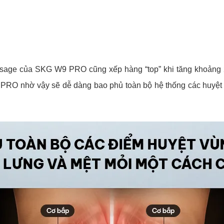
assage của SKG W9 PRO cũng xếp hàng “top” khi tăng khoảng
O nhờ vậy sẽ dễ dàng bao phủ toàn bộ hệ thống các huyệt đ