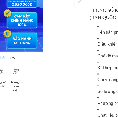
THÔNG SỐ 
(BẢN QUỐC 
Tên sản p
Điều khiển
Chế độ ma
 bật
(1/5)
Kết hợp ma
Chức năng
g số
Thông tin
huật
sản
phẩm
Số lượng 
Phương ph
Chất liệu 