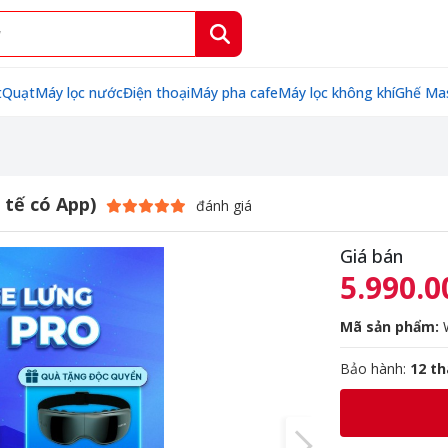
t
Quạt
Máy lọc nước
Điện thoại
Máy pha cafe
Máy lọc không khí
Ghế Ma
tế có App)
đánh giá
Giá bán
5.990.0
Mã sản phẩm:
Bảo hành:
12 t