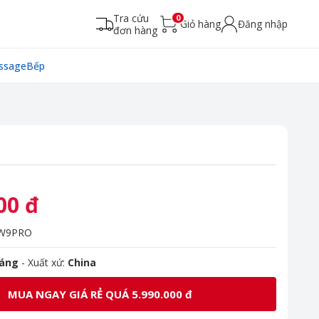
Tra cứu
0
Giỏ hàng
Đăng nhập
đơn hàng
ssage
Bếp
00 đ
W9PRO
háng
- Xuất xứ:
China
MUA NGAY GIÁ RẺ QUÁ 5.990.000 đ