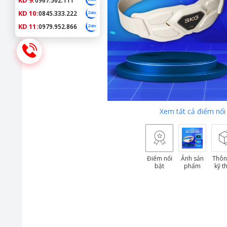
KD 9:
0967.562.111
KD 10:
0845.333.222
KD 11:
0979.952.866
Xem tất cả điểm nổi
Điểm nổi
Ảnh sản
Thôn
bật
phẩm
kỹ t