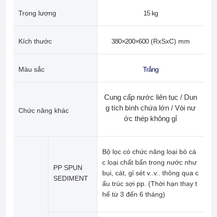
Trọng lượng
15 kg
Kích thước
380×200×600
(RxSxC) mm
Màu sắc
Trắng
Cung cấp nước liên tục / Dun
g tích bình chứa lớn / Vòi nư
Chức năng khác
ớc thép không gỉ
Bộ
lọc có chức năng loại bỏ cá
c loại chất bẩn trong nước như
PP SPUN
bụi, cát, gỉ sét v..v.. thông qua c
SEDIMENT
ấu trúc sợi pp
.
(Thời hạn thay t
hế từ 3 đến 6 tháng)