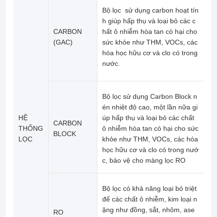
Bộ
lọc
sử dụng carbon hoạt tín
h giúp hấp thụ và loại bỏ các c
CARBON
hất ô nhiễm hòa tan có hại cho
(
GAC)
sức khỏe như THM, VOCs,
các
hóa học hữu cơ và clo có trong
nước.
Bộ
lọc
sử dụng Carbon Block n
én nhiệt độ cao, một lần nữa gi
HỆ
úp hấp thụ và loại bỏ các chất
CARBON
THỐNG
ô nhiễm hòa tan có hại cho sức
BLOCK
LỌC
khỏe như THM, VOCs,
các hóa
học hữu cơ và clo có trong nướ
c, bảo vệ cho màng lọc RO
Bộ
lọc
có khả năng loại bỏ triệt
để các chất ô nhiễm, kim loại n
ặng như đồng, sắt, nhôm, ase
RO