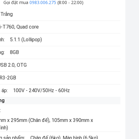
Gọi đặt mua
0983.006.275
(8:00 - 22:00)
Trắng
i-T760, Quad core
nh:
5.1.1 (Lollipop)
ng:
8GB
SB 2.0, OTG
R3-2GB
 áp:
100V - 240V/50Hz - 60Hz
ng
:
mm x 295mm
(Chân đế),
105mm x 390mm x
ình)
g sản phẩm:
Chân đế
(6kg)
, Màn hình
(6,5kg)