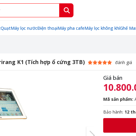
t
Quạt
Máy lọc nước
Điện thoại
Máy pha cafe
Máy lọc không khí
Ghế Ma
irang K1 (Tích hợp ổ cứng 3TB)
đánh giá
Giá bán
10.800.
Mã sản phẩm:
A
Bảo hành:
12 t