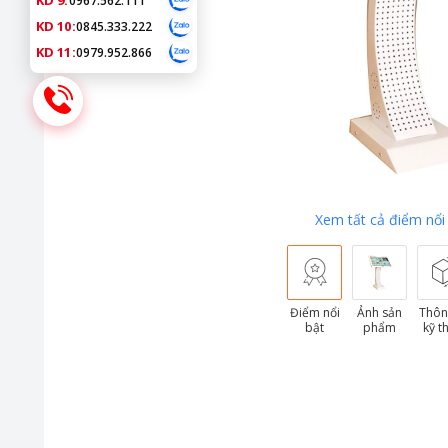
KD 9:
0967.562.111
KD 10:
0845.333.222
KD 11:
0979.952.866
Xem tất cả điểm nổi
Điểm nổi
Ảnh sản
Thôn
bật
phẩm
kỹ t