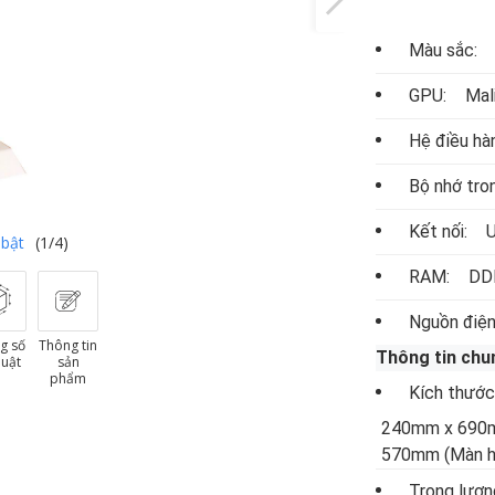
Màu sắc:
GPU:
Mal
Hệ điều hà
Bộ nhớ tro
Kết nối:
U
 bật
(1/4)
RAM:
DD
Nguồn điện
g số
Thông tin
Thông tin chu
huật
sản
phẩm
Kích thước
240mm x 690
570mm
(Màn h
Trọng lượn