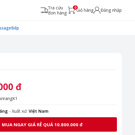
Tra cứu
0
Giỏ hàng
Đăng nhập
đơn hàng
ssage
Bếp
000 đ
rirangK1
háng
- Xuất xứ:
Việt Nam
MUA NGAY GIÁ RẺ QUÁ 10.800.000 đ