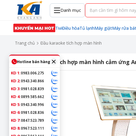
Danh mục
Tivi
Điều hòa
Tủ lạnh
Máy giặt
Máy rửa bá
Trang chủ
Đầu karaoke tích hợp màn hình
Máy karaoke tích hợp màn hình cảm ứng Ar
Hotline bán hàng
KD 1:
0983.006.275
KD 2:
0943.340.866
KD 3:
0981.028.839
KD 4:
0899.585.662
KD 5:
0943.340.996
KD 6:
0981.028.836
KD 7:
0847.523.789
KD 8:
0967.523.111