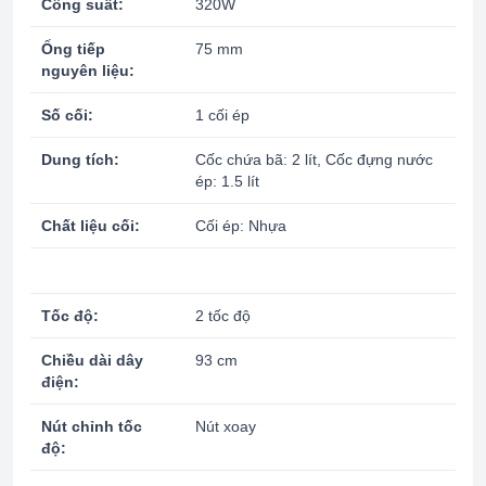
Công suất:
320W
Ống tiếp
75 mm
nguyên liệu:
Số cối:
1 cối ép
Dung tích:
Cốc chứa bã: 2 lít, Cốc đựng nước
ép: 1.5 lít
Chất liệu cối:
Cối ép: Nhựa
Tốc độ:
2 tốc độ
Chiều dài dây
93 cm
điện:
Nút chỉnh tốc
Nút xoay
độ: