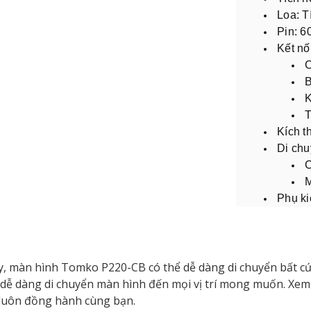
Loa: T
Pin: 
Kết nối
C
B
K
T
Kích 
Di chu
C
M
Phụ ki
ây, màn hình Tomko P220-CB có thể dễ dàng di chuyển bất c
 dễ dàng di chuyển màn hình đến mọi vị trí mong muốn. Xem
luôn đồng hành cùng bạn.