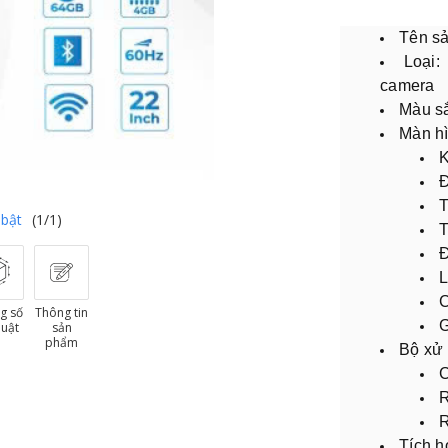
Tên s
Loại:
camera
Màu sắ
Màn hì
K
Đ
T
 bật
(1/1)
T
Đ
L
C
g số
Thông tin
G
huật
sản
phẩm
Bộ xử 
C
Tích 