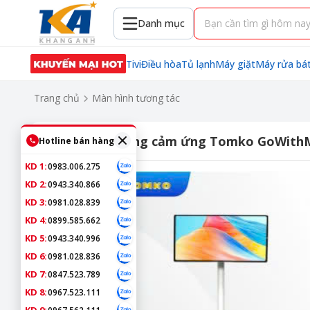
Danh mục
Tivi
Điều hòa
Tủ lạnh
Máy giặt
Máy rửa bá
Trang chủ
Màn hình tương tác
Màn hình di động cảm ứng Tomko GoWith
Hotline bán hàng
KD 1:
0983.006.275
KD 2:
0943.340.866
KD 3:
0981.028.839
KD 4:
0899.585.662
KD 5:
0943.340.996
KD 6:
0981.028.836
KD 7:
0847.523.789
KD 8:
0967.523.111