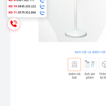
KD 9:
0967.562.111
KD 10:
0845.333.222
KD 11:
0979.952.866
Xem tất cả điểm nổi
Điểm nổi
Ảnh sản
Thôn
bật
phẩm
kỹ t