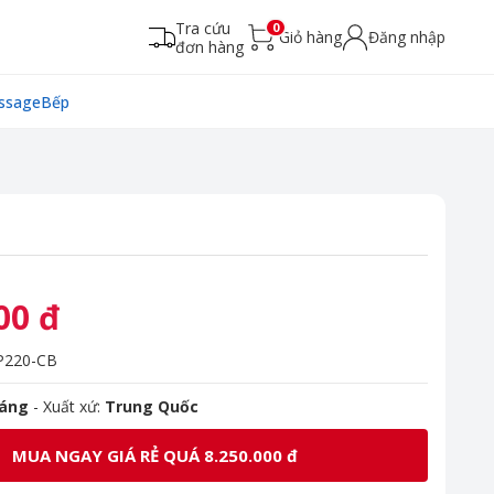
Tra cứu
0
Giỏ hàng
Đăng nhập
đơn hàng
ssage
Bếp
00 đ
220-CB
háng
- Xuất xứ:
Trung Quốc
MUA NGAY GIÁ RẺ QUÁ 8.250.000 đ