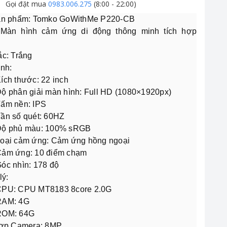
Gọi đặt mua
0983.006.275
(8:00 - 22:00)
ản phẩm: Tomko GoWithMe P220-CB
 Màn hình cảm ứng di động thông minh tích hợp
c: Trắng
nh:
ích thước: 22 inch
ộ phân giải màn hình: Full HD (1080×1920px)
ấm nền: IPS
ần số quét: 60HZ
ộ phủ màu: 100% sRGB
oại cảm ứng: Cảm ứng hồng ngoại
ảm ứng: 10 điểm chạm
óc nhìn: 178 độ
lý:
PU: CPU MT8183 8core 2.0G
RAM: 4G
ROM: 64G
hợp Camera: 8MP