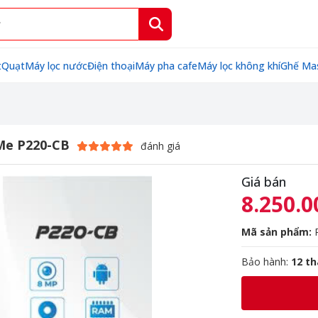
t
Quạt
Máy lọc nước
Điện thoại
Máy pha cafe
Máy lọc không khí
Ghế Ma
Me P220-CB
đánh giá
Giá bán
8.250.0
Mã sản phẩm:
P
Bảo hành:
12 t