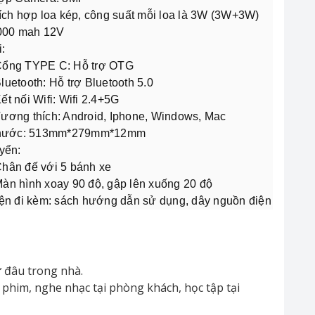
ích hợp loa kép, công suất mỗi loa là 3W (3W+3W)
6000 mah 12V
:
ổng TYPE C: Hỗ trợ OTG
luetooth: Hỗ trợ Bluetooth 5.0
ết nối Wifi: Wifi 2.4+5G
ương thích: Android, Iphone, Windows, Mac
thước: 513mm*279mm*12mm
yển:
hân đế với 5 bánh xe
àn hình xoay 90 độ, gập lên xuống 20 độ
ện đi kèm: sách hướng dẫn sử dụng, dây nguồn điện
ứ đâu trong nhà.
 phim, nghe nhạc tại phòng khách, học tập tại