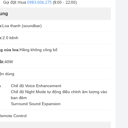
Gọi đặt mua
0983.006.275
(8:00 - 22:00)
hung
m:
Loa thanh (soundbar)
h:
2.0 kênh
g của loa:
Hãng không công bố
ất:
40W
ện dùng
m
Chế độ Voice Enhancement
Chế độ Night Mode tự động điều chỉnh âm lượng vào
ban đêm
Surround Sound Expansion
emote Control