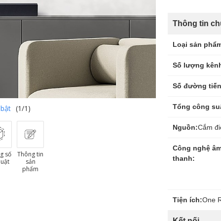
Thông tin c
Loại sản phẩ
Số lượng kên
Số đường tiến
Tổng công su
 bật
(1/1)
Nguồn:
Cắm đi
Công nghệ â
g số
Thông tin
thanh:
huật
sản
phẩm
Tiện ích:
One R
Kết nối