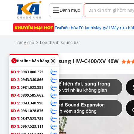
Danh mục
Tivi
Điều hòa
Tủ lạnh
Máy giặt
Máy rửa bá
Trang chủ
Loa thanh sound bar
Loa thanh Samsung HW-C400/XV 40W
Hotline bán hàng
KD 1:
0983.006.275
KD 2:
0943.340.866
KD 3:
0981.028.839
KD 4:
0899.585.662
KD 5:
0943.340.996
KD 6:
0981.028.836
KD 7:
0847.523.789
KD 8:
0967.523.111