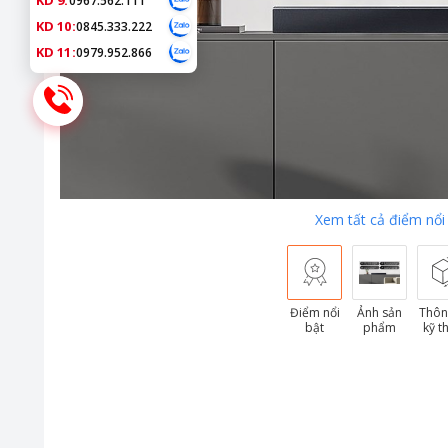
KD 9:
0967.562.111
KD 10:
0845.333.222
KD 11:
0979.952.866
Xem tất cả điểm nổi
Điểm nổi
Ảnh sản
Thôn
bật
phẩm
kỹ t