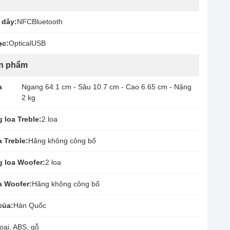
 dây:
NFC
Bluetooth
ạc:
Optical
USB
ản phẩm
a
Ngang 64.1 cm - Sâu 10.7 cm - Cao 6.65 cm - Nặng
2 kg
 loa Treble:
2 loa
 Treble:
Hãng không công bố
 loa Woofer:
2 loa
a Woofer:
Hãng không công bố
của:
Hàn Quốc
oại, ABS, gỗ