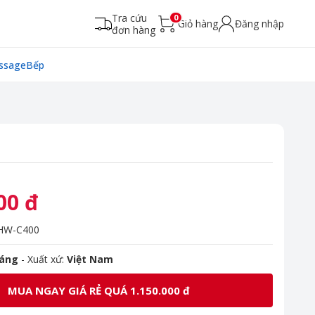
Tra cứu
0
Giỏ hàng
Đăng nhập
đơn hàng
ssage
Bếp
00 đ
HW-C400
háng
- Xuất xứ:
Việt Nam
MUA NGAY GIÁ RẺ QUÁ 1.150.000 đ