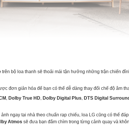
e
trên bộ loa thanh sẽ thoải mái tận hưởng những trận chiến đỉn
c đơn giản hóa để bạn có thể dễ dàng thay đổi chế độ âm tha
CM
,
Dolby True HD
,
Dolby Digital Plus
,
DTS Digital Surroun
n ảnh ngay tại nhà theo chuẩn rạp chiếu, loa LG cũng có thể đ
lby Atmos
sẽ đưa bạn đắm chìm trong từng cảnh quay và khôn