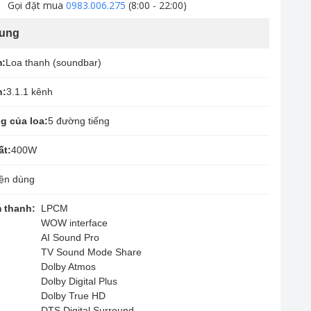
Gọi đặt mua
0983.006.275
(8:00 - 22:00)
hung
m:
Loa thanh (soundbar)
h:
3.1.1 kênh
g của loa:
5 đường tiếng
ất:
400W
ện dùng
 thanh:
LPCM
WOW interface
AI Sound Pro
TV Sound Mode Share
Dolby Atmos
Dolby Digital Plus
Dolby True HD
DTS Digital Surround