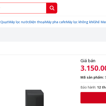
t
Quạt
Máy lọc nước
Điện thoại
Máy pha cafe
Máy lọc không khí
Ghế Ma
Giá bán
3.150.0
Mã sản phẩm:
S
Bảo hành:
12 t