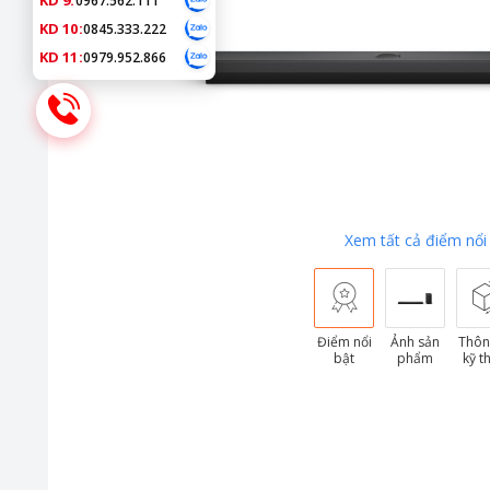
KD 9:
0967.562.111
KD 10:
0845.333.222
KD 11:
0979.952.866
Xem tất cả điểm nổi
Điểm nổi
Ảnh sản
Thôn
bật
phẩm
kỹ t