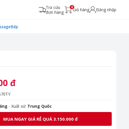
Tra cứu
0
Giỏ hàng
Đăng nhập
đơn hàng
ssage
Bếp
00 đ
70TY
háng
- Xuất xứ:
Trung Quốc
MUA NGAY GIÁ RẺ QUÁ 3.150.000 đ