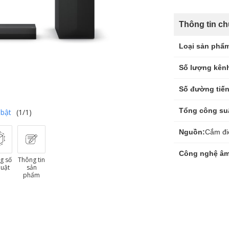
Thông tin c
Loại sản phẩ
Số lượng kên
Số đường tiến
Tổng công su
 bật
(1/1)
Nguồn:
Cắm đi
Công nghệ âm
g số
Thông tin
huật
sản
phẩm