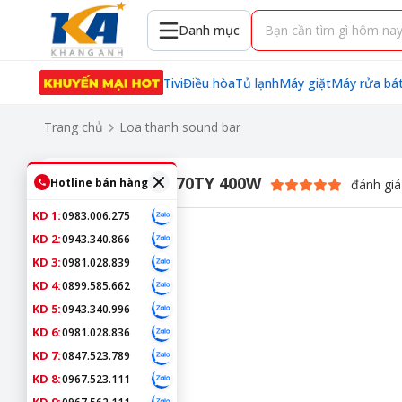
Danh mục
Tivi
Điều hòa
Tủ lạnh
Máy giặt
Máy rửa bá
Trang chủ
Loa thanh sound bar
Loa thanh LG S70TY 400W
Hotline bán hàng
đánh giá
KD 1:
0983.006.275
KD 2:
0943.340.866
KD 3:
0981.028.839
KD 4:
0899.585.662
KD 5:
0943.340.996
KD 6:
0981.028.836
KD 7:
0847.523.789
KD 8:
0967.523.111