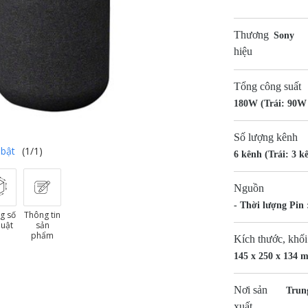
Thương
Sony
hiệu
Tổng công suất
180W (Trái: 90W
Số lượng kênh
 bật
(1/1)
6 kênh (Trái: 3 k
Nguồn
- Thời lượng Pin :
g số
Thông tin
huật
sản
phẩm
Kích thước, khối
145 x 250 x 134 
Nơi sản
Trun
xuất