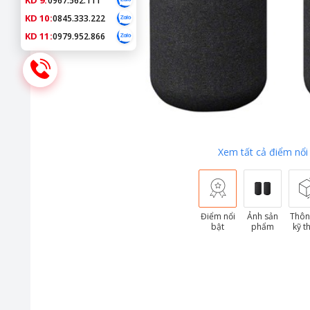
KD 9:
0967.562.111
KD 10:
0845.333.222
KD 11:
0979.952.866
Xem tất cả điểm nổi
Điểm nổi
Ảnh sản
Thôn
bật
phẩm
kỹ t