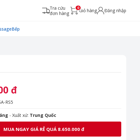
Tra cứu
0
Giỏ hàng
Đăng nhập
đơn hàng
ssage
Bếp
00 đ
A-RS5
háng
- Xuất xứ:
Trung Quốc
MUA NGAY GIÁ RẺ QUÁ 8.650.000 đ