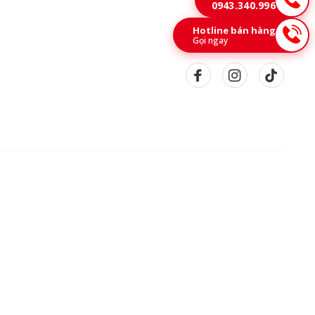
0943.340.996
Hotline bán hàng
Gọi ngay
n © 2026 CÔNG TY TNHH DỊCH VỤ THƯƠNG MẠI KHANG ANH. All