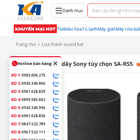
Danh mục
Tivi
Điều hòa
Tủ lạnh
Máy giặt
Máy rửa bá
Trang chủ
Loa thanh sound bar
Loa sau không dây Sony tùy chọn SA-RS5
Hotline bán hàng
KD 1:
0983.006.275
KD 2:
0943.340.866
KD 3:
0981.028.839
KD 4:
0899.585.662
KD 5:
0943.340.996
KD 6:
0981.028.836
KD 7:
0847.523.789
KD 8:
0967.523.111