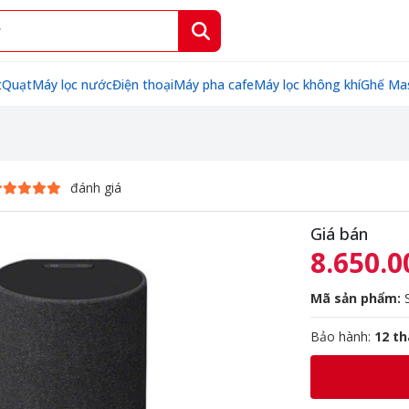
t
Quạt
Máy lọc nước
Điện thoại
Máy pha cafe
Máy lọc không khí
Ghế Ma
đánh giá
Giá bán
8.650.0
Mã sản phẩm:
S
Bảo hành:
12 t