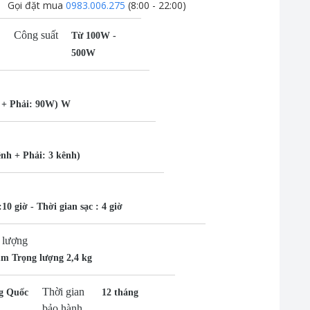
Gọi đặt mua
0983.006.275
(8:00 - 22:00)
Công suất
Từ 100W -
500W
 + Phải: 90W) W
ênh + Phải: 3 kênh)
10 giờ - Thời gian sạc : 4 giờ
 lượng
mm Trọng lượng 2,4 kg
Thời gian
g Quốc
12 tháng
bảo hành