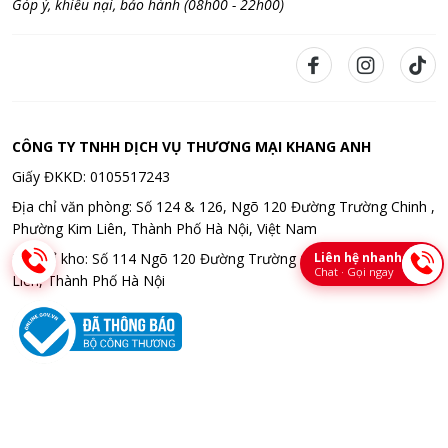
Góp ý, khiếu nại, bảo hành (08h00 - 22h00)
CÔNG TY TNHH DỊCH VỤ THƯƠNG MẠI KHANG ANH
Giấy ĐKKD: 0105517243
Địa chỉ văn phòng: Số 124 & 126, Ngõ 120 Đường Trường Chinh ,
Phường Kim Liên, Thành Phố Hà Nội, Việt Nam
Liên hệ nhanh
Địa chỉ kho: Số 114 Ngõ 120 Đường Trường Chinh , Phường Kim
Chat · Gọi ngay
Liên, Thành Phố Hà Nội