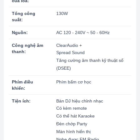
của loa:
Tổng công
130W
suất:
Nguồn:
AC 120 - 240V ~ 50 - 60Hz
Công nghệ âm
ClearAudio +
thanh:
Spread Sound
Tăng cường âm thanh kỹ thuật số
(DSEE)
Phím điều
Phím bấm cơ học
khiển:
Tiện ích:
Bàn DJ hiệu chỉnh nhạc
Có kèm remote
Có thể hát Karaoke
Đèn chớp Party
Màn hình hiển thị
Nghe được FM Radio