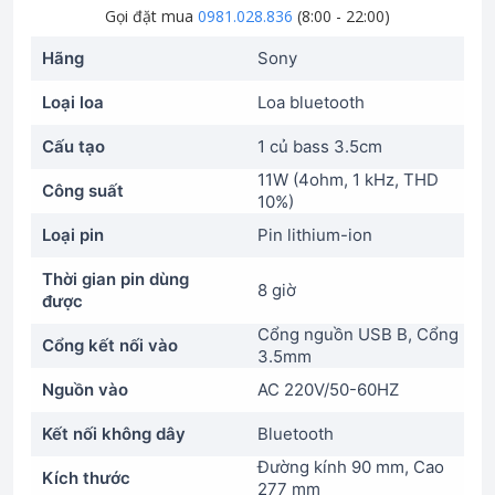
Gọi đặt mua
0981.028.836
(8:00 - 22:00)
Hãng
Sony
Loại loa
Loa bluetooth
Cấu tạo
1 củ bass 3.5cm
11W (4ohm, 1 kHz, THD
Công suất
10%)
Loại pin
Pin lithium-ion
Thời gian pin dùng
8 giờ
được
Cổng nguồn USB B, Cổng
Cổng kết nối vào
3.5mm
Nguồn vào
AC 220V/50-60HZ
Kết nối không dây
Bluetooth
Đường kính 90 mm, Cao
Kích thước
277 mm