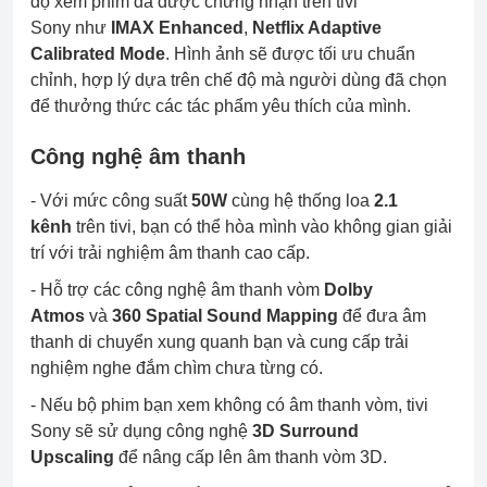
độ xem phim đã được chứng nhận trên tivi
Sony như
IMAX Enhanced
,
Netflix Adaptive
Calibrated Mode
. Hình ảnh sẽ được tối ưu chuẩn
chỉnh, hợp lý dựa trên chế độ mà người dùng đã chọn
để thưởng thức các tác phẩm yêu thích của mình.
Công nghệ âm thanh
- Với mức công suất
50W
cùng hệ thống loa
2.1
kênh
trên tivi, bạn có thể hòa mình vào không gian giải
trí với trải nghiệm âm thanh cao cấp.
- Hỗ trợ các công nghệ âm thanh vòm
Dolby
Atmos
và
360 Spatial Sound Mapping
để đưa âm
thanh di chuyển xung quanh bạn và cung cấp trải
nghiệm nghe đắm chìm chưa từng có.
- Nếu bộ phim bạn xem không có âm thanh vòm, tivi
Sony sẽ sử dụng công nghệ
3D Surround
Upscaling
để nâng cấp lên âm thanh vòm 3D.