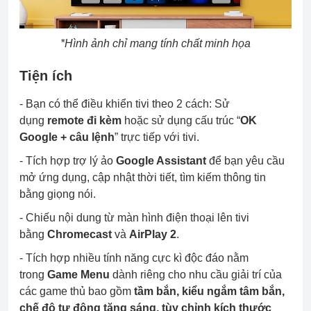
*Hình ảnh chỉ mang tính chất minh họa
Tiện ích
- Bạn có thể điều khiển tivi theo 2 cách: Sử
dụng
remote đi kèm
hoặc sử dụng cấu trúc “
OK
Google + câu lệnh
” trực tiếp với tivi.
- Tích hợp trợ lý ảo
Google Assistant
để bạn yêu cầu
mở ứng dụng, cập nhật thời tiết, tìm kiếm thông tin
bằng giọng nói.
- Chiếu nội dung từ màn hình điện thoại lên tivi
bằng
Chromecast
và
AirPlay 2
.
- Tích hợp nhiều tính năng cực kì độc đáo nằm
trong
Game Menu
dành riêng cho nhu cầu giải trí của
các game thủ bao gồm
tầm bắn, kiểu ngắm tâm bắn,
chế độ tự động tăng sáng, tùy chỉnh kích thước