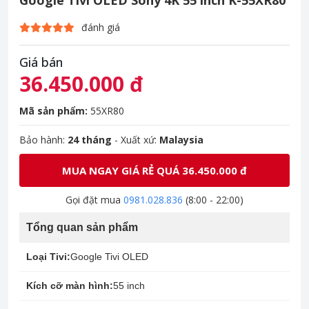
Google Tivi OLED Sony 4K 55 inch K-55XR80
đánh giá
Giá bán
36.450.000 đ
Mã sản phẩm:
55XR80
Bảo hành:
24 tháng
- Xuất xứ:
Malaysia
MUA NGAY GIÁ RẺ QUÁ 36.450.000 đ
Gọi đặt mua
0981.028.836
(8:00 - 22:00)
Tổng quan sản phẩm
Loại Tivi:
Google Tivi OLED
Kích cỡ màn hình:
55 inch