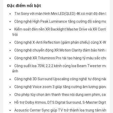
Đặc điểm nổi bật
Tivi Sony
với màn hình Mini LED(QLED) 4K có mật độ đèn LED
Công nghệ High Peak Luminance tăng cường độ sáng mang đ
Kiểm soát đèn nền XR Backlight Master Drive và XR Contrast
trội
Công nghệ X-Anti Reflection (giảm phản chiếu) cùng
X-Wide A
Công nghệ chuyển động XR Motion Clarity đảm bảo hình ảnh 
Công nghệ XR Triluminos Pro tái tạo hàng tỷ màu sắc cho khu
Công suất loa 70W, 2.2.2 kênh cùng loa Beam Tweeter mang 
ảnh
Công nghệ 3D Surround Upscaling công nghệ tự động nâng c
Công nghệ Voice zoom 3 giúp tăng cường âm lượng giọng nói
Cho phép tùy chọn âm thanh theo nội dung xem phim, ca nhạc, 
Hỗ trợ Dolby Atmos, DTS Digital Surround, S-Master Digital Am
Acoustic Center Sync giúp TV trở thành loa trung tâm khi kế