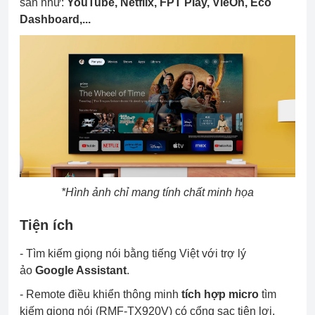
sẵn như:
YouTube, Netflix, FPT Play, VieOn, Eco
Dashboard,...
*Hình ảnh chỉ mang tính chất minh họa
Tiện ích
- Tìm kiếm giọng nói bằng tiếng Việt với trợ lý
ảo
Google Assistant
.
- Remote điều khiển thông minh
tích hợp micro
tìm
kiếm giọng nói (RMF-TX920V) có cổng sạc tiện lợi,