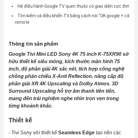
Hệ điều hành Google TV quen thuộc có giao diện cực đơn giả
Tìm kiếm và điều khiển TV bằng cách nói "OK google + câu lệ
remote
Thông tin sản phẩm
Google Tivi Mini LED Sony 4K 75 inch K-75XR90 sở
hữu thiết kế siêu mỏng, kích thước màn hình 75
inch, độ phân giải 4K sắc nét,
tích hợp công nghệ
chống phản chiếu X-Anti Reflection, n
âng cấp độ
phân giải XR 4K Upscaling
và
Dolby Atmos
,
3D
Surround Upscaling
hỗ trợ âm thanh tiên tiến,
mang đến trải nghiệm nghe nhìn trọn vẹn trong
từng khoảnh khắc.
Thiết kế
- Tivi Sony với thiết kế
Seamless Edge
tạo nên các