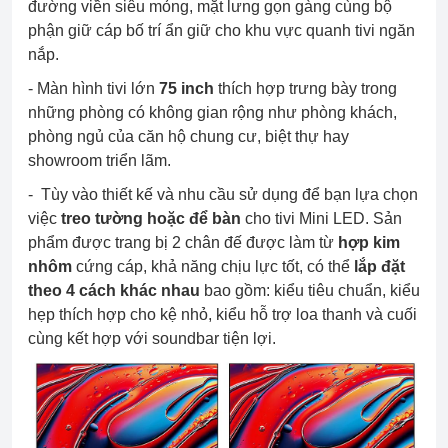
đường viền siêu mỏng, mặt lưng gọn gàng cùng bộ
phận giữ cáp bố trí ẩn giữ cho khu vực quanh tivi ngăn
nắp.
- Màn hình tivi lớn
75 inch
thích hợp trưng bày trong
những phòng có không gian rộng như phòng khách,
phòng ngủ của căn hộ chung cư, biệt thự hay
showroom triển lãm.
- Tùy vào thiết kế và nhu cầu sử dụng để bạn lựa chọn
việc
treo tường hoặc để bàn
cho tivi Mini LED. Sản
phẩm được trang bị 2 chân đế được làm từ
hợp kim
nhôm
cứng cáp, khả năng chịu lực tốt, có thể
lắp đặt
theo 4 cách khác nhau
bao gồm: kiểu tiêu chuẩn, kiểu
hẹp thích hợp cho kệ nhỏ, kiểu hỗ trợ loa thanh và cuối
cùng kết hợp với soundbar tiện lợi.