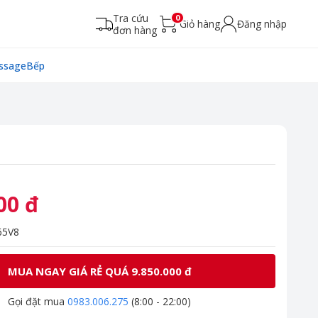
Tra cứu
0
Giỏ hàng
Đăng nhập
đơn hàng
ssage
Bếp
00 đ
5V8
MUA NGAY GIÁ RẺ QUÁ 9.850.000 đ
Gọi đặt mua
0983.006.275
(8:00 - 22:00)