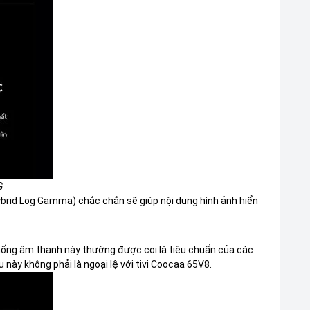
G
ybrid Log Gamma) chắc chắn sẽ giúp nội dung hình ảnh hiển
hống âm thanh này thường được coi là tiêu chuẩn của các
u này không phải là ngoại lệ với tivi Coocaa 65V8.