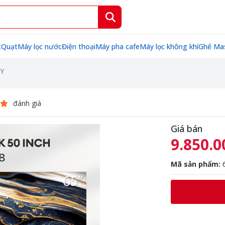
t
Quạt
Máy lọc nước
Điện thoại
Máy pha cafe
Máy lọc không khí
Ghế Ma
XY
đánh giá
Giá bán
9.850.0
Mã sản phẩm:
6