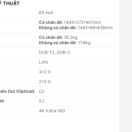
Ỹ THUẬT
65 inch
Có chân đế:
1445*272*907mm
Không có chân đế:
1445*98*838mm
Có chân đế:
18.2kg
Không có chân đế:
17.8kg
DVB-T2, DVB-C
LAN
3×2.0
2×2.0
dio Out (Optical)
Có
oth
5.1
4K (Ultra HD)