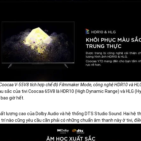
Coocaa V-55V8 tích hợp chế độ Filmmaker Mode, công nghệ HDR10 và HL
màu sắc của tivi Coocaa 65V8 là HDR10 (High Dynamic Range) và HLG (H
 bao giờ hết.
ất lượng cao của Dolby Audio và hệ thống DTS Studio Sound. Hai hệ t
iải trí nào cũng yêu cầu cần phải có những chuẩn âm thanh này ở tivi, điề