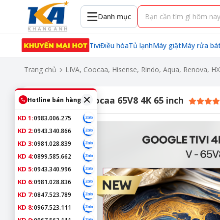
Danh mục
Tivi
Điều hòa
Tủ lạnh
Máy giặt
Máy rửa bá
Trang chủ
LIVA, Coocaa, Hisense, Rindo, Aqua, Renova, H
Google Tivi Coocaa 65V8 4K 65 inch
Hotline bán hàng
KD 1:
0983.006.275
KD 2:
0943.340.866
KD 3:
0981.028.839
KD 4:
0899.585.662
KD 5:
0943.340.996
KD 6:
0981.028.836
KD 7:
0847.523.789
KD 8:
0967.523.111