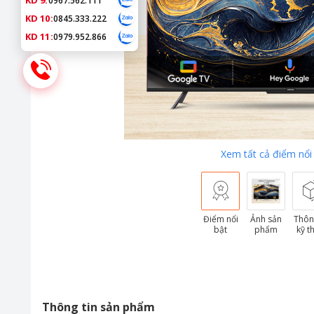
KD 9:
0967.562.111
KD 10:
0845.333.222
KD 11:
0979.952.866
Xem tất cả điểm nổi
Điểm nổi
Ảnh sản
Thôn
bật
phẩm
kỹ t
Thông tin sản phẩm