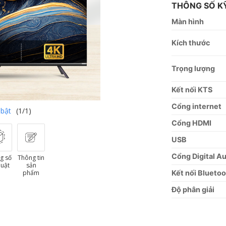
THÔNG SỐ K
Màn hình
Kích thước
Trọng lượng
Kết nối KTS
Cổng internet
 bật
(1/1)
Cổng HDMI
USB
Cổng Digital Au
g số
Thông tin
huật
sản
phẩm
Kết nối Blueto
Độ phân giải