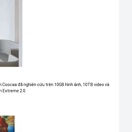
tivi Coocaa đã nghiên cứu trên 10GB hình ảnh, 10TB video và
n Extreme 2.0.